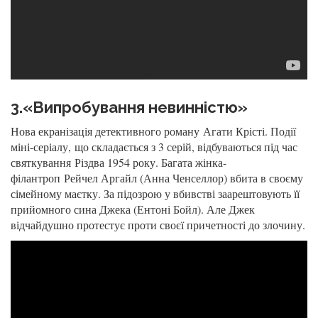
3.«Випробування невинністю»
Нова екранізація детективного роману Агати Крісті. Події
міні-серіалу, що складається з 3 серій, відбуваються під час
святкування Різдва 1954 року. Багата жінка-
філантроп Рейчел Аргайл (Анна Ченселлор) вбита в своєму
сімейному маєтку. За підозрою у вбивстві заарештовують її
прийомного сина Джека (Ентоні Бойл). Але Джек
відчайдушно протестує проти своєї причетності до злочину.