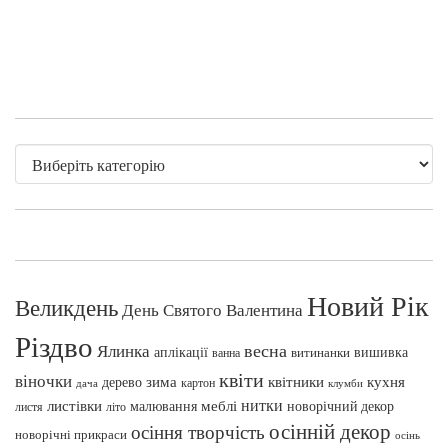
Новий Рік
Великдень
День Святого Валентина
Різдво
весна
Ялинка
аплікації
вишивка
витинанки
ванна
квіти
віночки
зима
квітники
кухня
дерево
картон
клумби
дача
нитки
меблі
листівки
малювання
новорічний декор
листя
літо
осінній декор
осіння творчість
новорічні прикраси
осінь