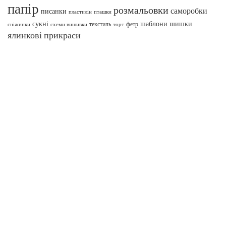
папір
розмальовки
саморобки
писанки
пташки
пластилін
сукні
шаблони
шишки
текстиль
фетр
сніжинки
схеми вишивки
торт
ялинкові прикраси