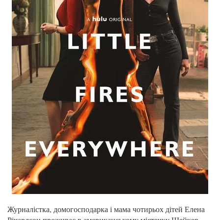
Журналістка, домогосподарка і мама чотирьох дітей Елена
Річардсон проживає в американському містечку Шейкер-