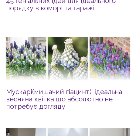
45 геніальних ідей для ідеального
порядку в коморі та гаражі
Мускарі(мишачий гіацинт): ідеальна
весняна квітка що абсолютно не
потребує догляду