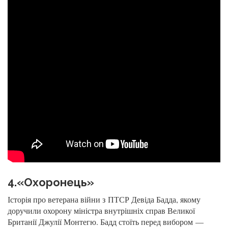
4.«Охоронець»
Історія про ветерана війни з ПТСР Девіда Бадда, якому
доручили охорону міністра внутрішніх справ Великої
Британії Джулії Монтегю. Бадд стоїть перед вибором —