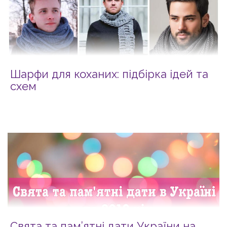
Шарфи для коханих: підбірка ідей та
схем
Свята та пам’ятні дати України на