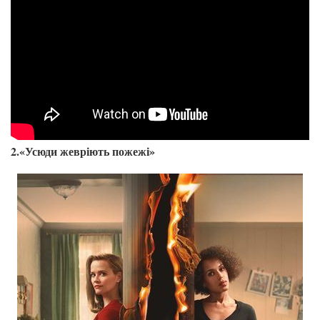
2.«Усюди жевріють пожежі»