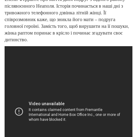
післявоєнного Неаполя. Історія починається в наші дні з
тривожного телефонного дзвінка літній жінці. Її
співрозмовник каже, що зникла його мати – подруга
головної героїні. Замість того, щоб вирушити на її пошуки,
жінка раптом поринає в крісло і починає згадувати своє
дитинство.