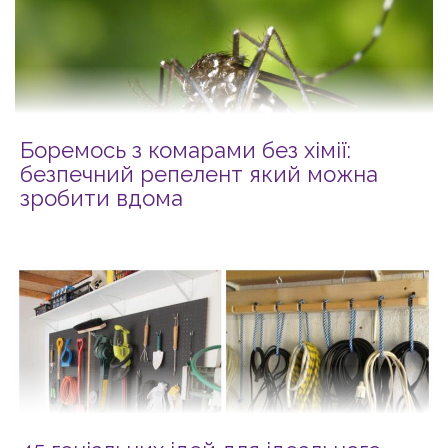
Боремось з комарами без хімії:
безпечний репелент який можна
зробити вдома