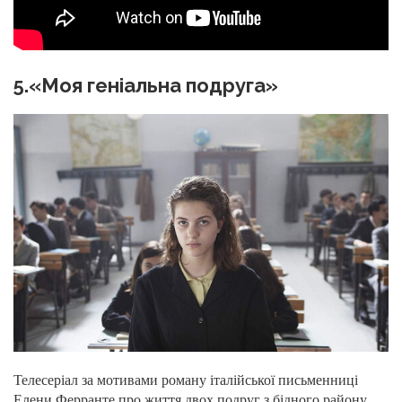
5.«Моя геніальна подруга»
Телесеріал за мотивами роману італійської письменниці
Елени Ферранте про життя двох подруг з бідного району