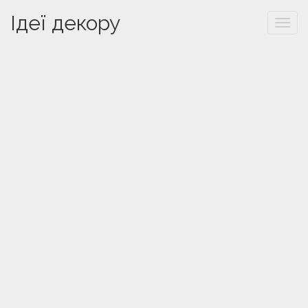
Ідеї декору
Togg
navi