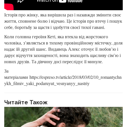
Історія про жінку, яка вирішила раз і назавжди змінити своє
життя, сповнене болю і відчаю. Це історія про втечу і пошук
себе, боротьбу за щастя і здобуття своєї тихої гавані.
Коли головна героїня Кеті, яка втекла від жорстокого
чоловіка, з’являється в тихому провінційному містечку, доля
надає їй другий шанс. Видавець Алекс оточує її любов’ю і
дарує відчуття захищеності, вона знаходить щасливу сім’ю і
нових друзів. Та дівчину досі переслідує її минуле.
За
матеріалами https://espreso.tv/article/2018/03/02/10_romantychn
ykh_filmiv_yaki_podaruyut_vesnyanyy_nastriy
Читайте Також