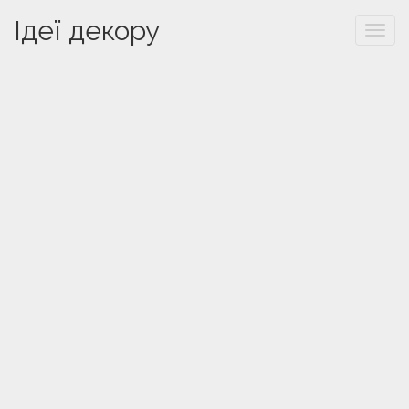
Ідеї декору
Togg
navi