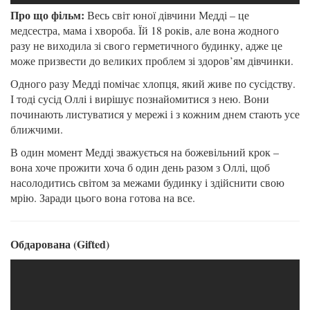
Про що фільм:
Весь світ юної дівчини Медді – це
медсестра, мама і хвороба. Їй 18 років, але вона жодного
разу не виходила зі свого герметичного будинку, адже це
може призвести до великих проблем зі здоров’ям дівчинки.
Одного разу Медді помічає хлопця, який живе по сусідству.
І тоді сусід Оллі і вирішує познайомитися з нею. Вони
починають листуватися у мережі і з кожним днем стають усе
ближчими.
В один момент Медді зважується на божевільний крок –
вона хоче прожити хоча б один день разом з Оллі, щоб
насолодитись світом за межами будинку і здійснити свою
мрію. Заради цього вона готова на все.
Обдарована (Gifted)