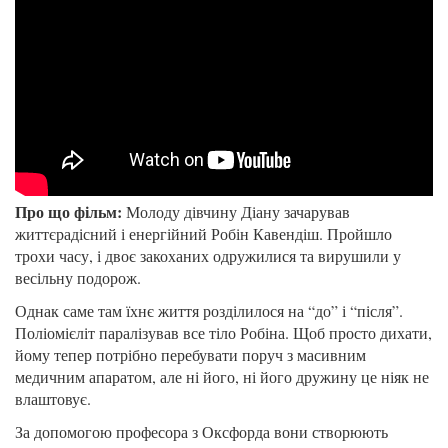
Про що фільм:
Молоду дівчину Діану зачарував
життєрадісний і енергійний Робін Кавендіш. Пройшло
трохи часу, і двоє закоханих одружилися та вирушили у
весільну подорож.
Однак саме там їхнє життя розділилося на “до” і “після”.
Поліомієліт паралізував все тіло Робіна. Щоб просто дихати,
йому тепер потрібно перебувати поруч з масивним
медичним апаратом, але ні його, ні його дружину це ніяк не
влаштовує.
За допомогою професора з Оксфорда вони створюють