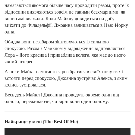
намагаються якомога більше часу проводити разом, проте їх
відносини виявляються зовсім не такими безхмарними, як
вони самі вважали. Коли Майклу доводиться на добу
виїхати до Філадельфії, Джоанна залишається в Нью-Йорку
одна.
Обидва вони незабаром зіштовхуються із сильною
спокусою. Разом з Майклом у відрядження відправляється
Лора – його красива і приваблива колега, яка має до нього
явний інтерес.
А поки Майкл намагається розібратися в своїх почуттях і
встояти перед спокусою, Джоанна зустрічає Алекса, з яким
колись зустрічалася.
Весь день Майкл і Джоанна проведуть окремо один від
одного, переживаючи, чи вірні вони один одному.
Найкраще у мені (The Best Of Me)