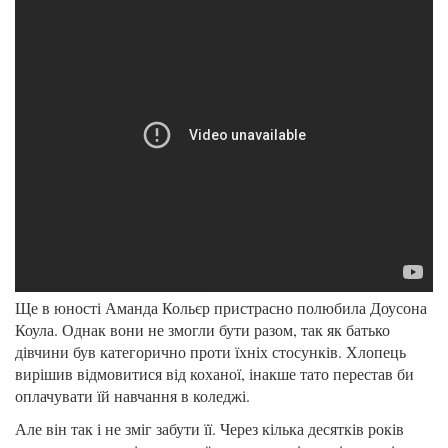
Ще в юності Аманда Кольєр пристрасно полюбила Доусона
Коула. Однак вони не змогли бути разом, так як батько
дівчини був категорично проти їхніх стосунків. Хлопець
вирішив відмовитися від коханої, інакше тато перестав би
оплачувати їй навчання в коледжі.
Але він так і не зміг забути її. Через кілька десятків років