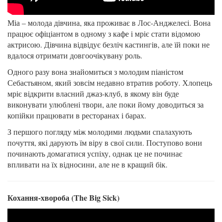
Міа – молода дівчина, яка проживає в Лос-Анджелесі. Вона
працює офіціантом в одному з кафе і мріє стати відомою
актрисою. Дівчина відвідує безліч кастингів, але їй поки не
вдалося отримати довгоочікувану роль.
Одного разу вона знайомиться з молодим піаністом
Себастьяном, який зовсім недавно втратив роботу. Хлопець
мріє відкрити власний джаз-клуб, в якому він буде
виконувати улюблені твори, але поки йому доводиться за
копійки працювати в ресторанах і барах.
З першого погляду між молодими людьми спалахують
почуття, які дарують їм віру в свої сили. Поступово вони
починають домагатися успіху, однак це не починає
впливати на їх відносини, але не в кращий бік.
Кохання-хвороба (The Big Sick)