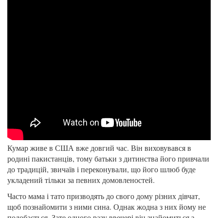
Кумар живе в США вже довгий час. Він виховувався в
родині пакистанців, тому батьки з дитинства його привчали
до традицій, звичаїв і переконували, що його шлюб буде
укладений тільки за певних домовленостей.
Часто мама і тато призводять до свого дому різних дівчат,
щоб познайомити з ними сина. Однак жодна з них йому не
подобається. Зате одного разу ввечері він знайомиться з