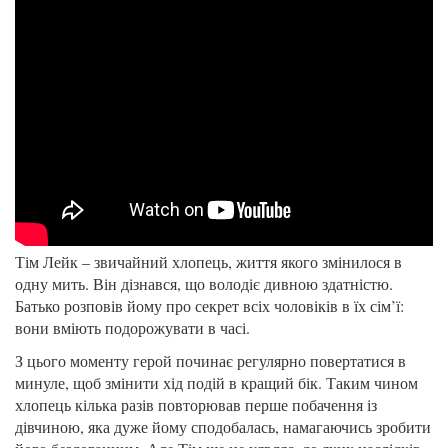
Тім Лейк – звичайний хлопець, життя якого змінилося в
одну мить. Він дізнався, що володіє дивною здатністю.
Батько розповів йому про секрет всіх чоловіків в їх сім’ї:
вони вміють подорожувати в часі.
З цього моменту герой починає регулярно повертатися в
минуле, щоб змінити хід подій в кращий бік. Таким чином
хлопець кілька разів повторював перше побачення із
дівчиною, яка дуже йому сподобалась, намагаючись зробити