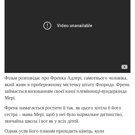
Фільм розповідає про Френка Адлері, самотнього чоловіка,
який живе в прибережному містечку штату Флорида. Френк
займається вихованням своєї юної племінниці-вундеркінда
Мері.
Френк намагається ростити її так, як цього хотіла б його
сестра – мама Мері, щоб у неї було нормальне дитинство,
звичайна школа і все як у всіх дітей.
Однак усім його планам приходить кінець, коли