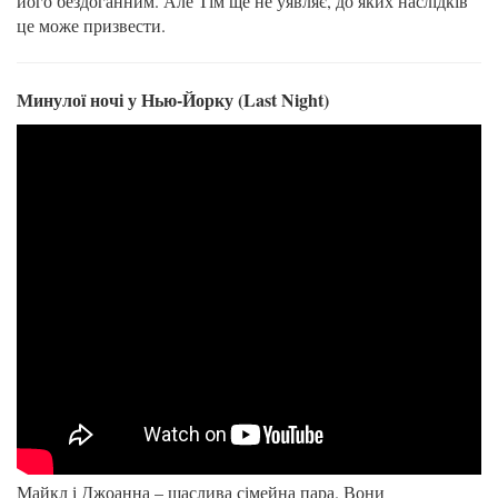
його бездоганним. Але Тім ще не уявляє, до яких наслідків
це може призвести.
Минулої ночі у Нью-Йорку (Last Night)
Майкл і Джоанна – щаслива сімейна пара. Вони