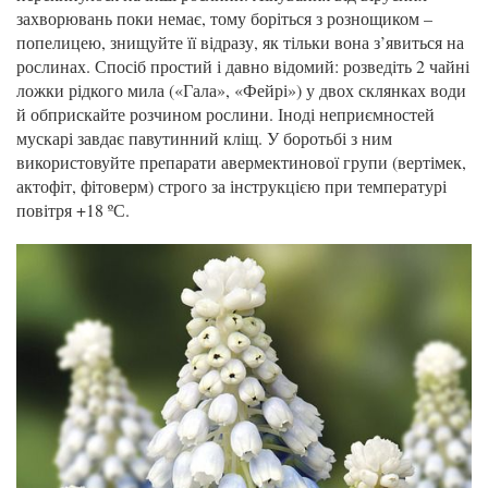
захворювань поки немає, тому боріться з рознощиком –
попелицею, знищуйте її відразу, як тільки вона з’явиться на
рослинах. Спосіб простий і давно відомий: розведіть 2 чайні
ложки рідкого мила («Гала», «Фейрі») у двох склянках води
й обприскайте розчином рослини. Іноді неприємностей
мускарі завдає павутинний кліщ. У боротьбі з ним
використовуйте препарати авермектинової групи (вертімек,
актофіт, фітоверм) строго за інструкцією при температурі
повітря +18 ºС.