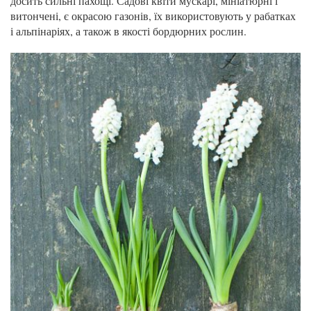
досить сильні пахощі. Садові квіти мускарі, мініатюрні і
витончені, є окрасою газонів, їх використовують у рабатках
і альпінаріях, а також в якості бордюрних рослин.