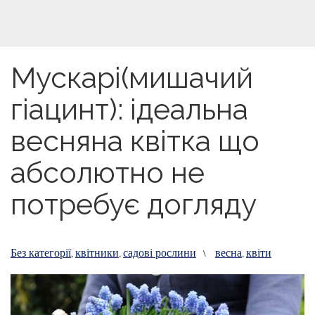
Мускарі(мишачий
гіацинт): ідеальна
весняна квітка що
абсолютно не
потребує догляду
Без категорії
квітники
садові рослини
весна
квіти
,
,
\
,