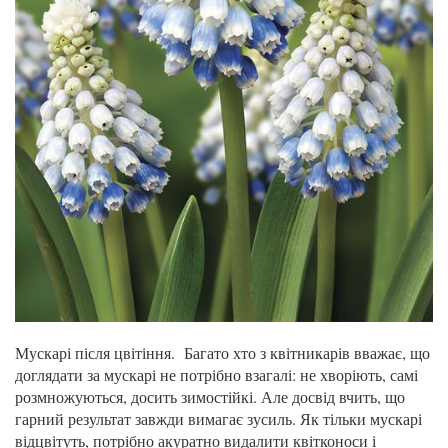
Мускарі після цвітіння. Багато хто з квітникарів вважає, що
доглядати за мускарі не потрібно взагалі: не хворіють, самі
розмножуються, досить зимостійкі. Але досвід вчить, що
гарний результат завжди вимагає зусиль. Як тільки мускарі
відцвітуть, потрібно акуратно видалити квітконоси і