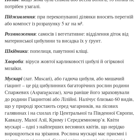
потрібен узагалі.
Підживлення
: при перекопуванні ділянки вносять перегній
або компост із розрахунку 5 кг на м².
Розмноження
: самосів і вегетативне: відділення діток від
материнської цибулини та висадка їх у ґрунт.
Шкідники
: попелиця, павутинні кліщі.
Хвороби
: віруси жовтої карликовості цибулі й огіркової
мозаїки.
Мускарі
(лат. Muscari), або гадюча цибуля, або мишачий
гіацинт – це рід цибулинних багаторічних рослин родини
Спаржевих (Asparagaceae), хоча раніше його зараховували
до родини Гіацинтові або Лілійні. Налічує близько 60 видів,
що у природі зростають серед чагарників, на лісових
галявинах і на схилах гір Центральної та Південної Європи,
Кавказу, Малої Азії, Криму і Середземномор’я. Квіти
мускарі – одні з найперших весняних квітів, що нерідко
вирощуються на зрізання. Рослина мускарі має приємні і