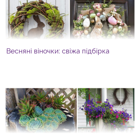
Весняні віночки: свіжа підбірка