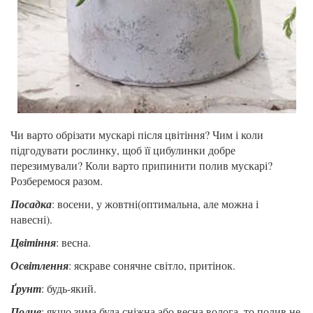
Чи варто обрізати мускарі після цвітіння? Чим і коли
підгодувати рослинку, щоб її цибулинки добре
перезимували? Коли варто припинити полив мускарі?
Розберемося разом.
Посадка
: восени, у жовтні(оптимальна, але можна і
навесні).
Цвітіння
: весна.
Освітлення
: яскраве сонячне світло, притінок.
Ґрунт
: будь-який.
Полив
: якщо зима була сніжна або весна волога, то полив не