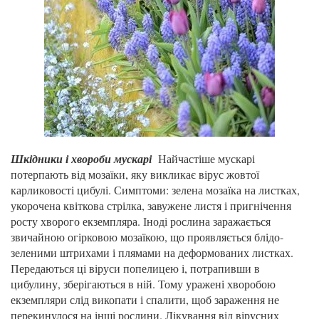
Шкідники і хвороби мускарі
Найчастіше мускарі
потерпають від мозаїки, яку викликає вірус жовтої
карликовості цибулі. Симптоми: зелена мозаїка на листках,
укорочена квіткова стрілка, завужене листя і пригнічення
росту хворого екземпляра. Іноді рослина заражається
звичайною огірковою мозаїкою, що проявляється блідо-
зеленими штрихами і плямами на деформованих листках.
Передаються ці віруси попелицею і, потрапивши в
цибулину, зберігаються в ній. Тому уражені хворобою
екземпляри слід викопати і спалити, щоб зараження не
перекинулося на інші рослини. Лікування від вірусних