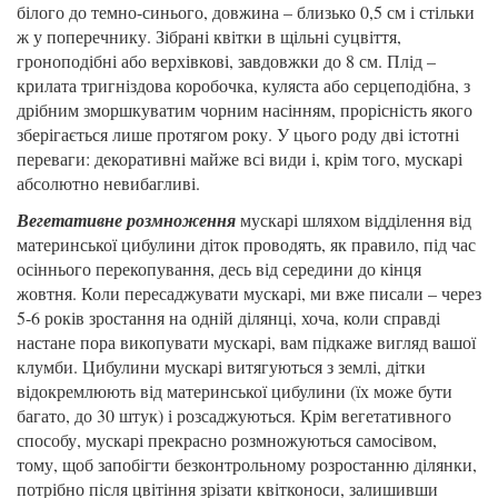
білого до темно-синього, довжина – близько 0,5 см і стільки
ж у поперечнику. Зібрані квітки в щільні суцвіття,
гроноподібні або верхівкові, завдовжки до 8 см. Плід –
крилата тригніздова коробочка, куляста або серцеподібна, з
дрібним зморшкуватим чорним насінням, прорісність якого
зберігається лише протягом року. У цього роду дві істотні
переваги: декоративні майже всі види і, крім того, мускарі
абсолютно невибагливі.
Вегетативне
розмноження
мускарі шляхом відділення від
материнської цибулини діток проводять, як правило, під час
осіннього перекопування, десь від середини до кінця
жовтня. Коли пересаджувати мускарі, ми вже писали – через
5-6 років зростання на одній ділянці, хоча, коли справді
настане пора викопувати мускарі, вам підкаже вигляд вашої
клумби. Цибулини мускарі витягуються з землі, дітки
відокремлюють від материнської цибулини (їх може бути
багато, до 30 штук) і розсаджуються. Крім вегетативного
способу, мускарі прекрасно розмножуються самосівом,
тому, щоб запобігти безконтрольному розростанню ділянки,
потрібно після цвітіння зрізати квітконоси, залишивши