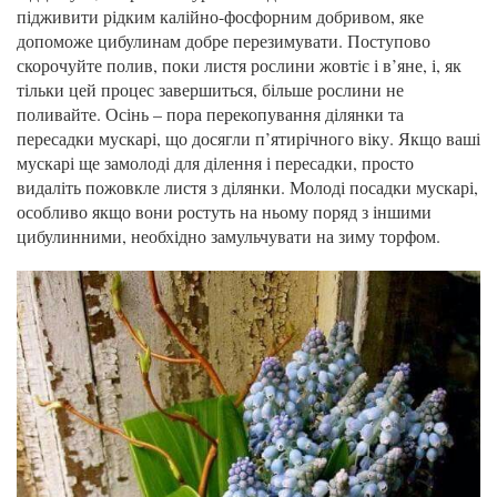
підживити рідким калійно-фосфорним добривом, яке
допоможе цибулинам добре перезимувати. Поступово
скорочуйте полив, поки листя рослини жовтіє і в’яне, і, як
тільки цей процес завершиться, більше рослини не
поливайте. Осінь – пора перекопування ділянки та
пересадки мускарі, що досягли п’ятирічного віку. Якщо ваші
мускарі ще замолоді для ділення і пересадки, просто
видаліть пожовкле листя з ділянки. Молоді посадки мускарі,
особливо якщо вони ростуть на ньому поряд з іншими
цибулинними, необхідно замульчувати на зиму торфом.