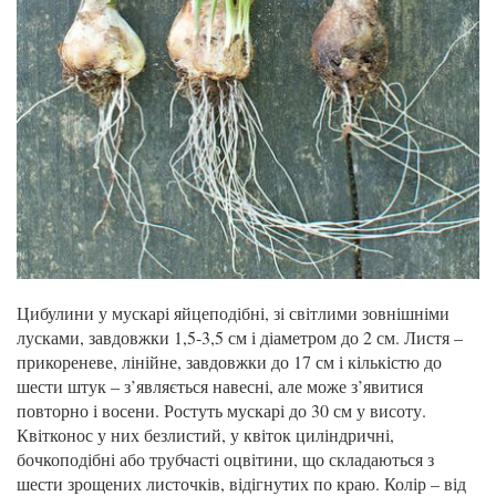
Цибулини у мускарі яйцеподібні, зі світлими зовнішніми
лусками, завдовжки 1,5-3,5 см і діаметром до 2 см. Листя –
прикореневе, лінійне, завдовжки до 17 см і кількістю до
шести штук – з’являється навесні, але може з’явитися
повторно і восени. Ростуть мускарі до 30 см у висоту.
Квітконос у них безлистий, у квіток циліндричні,
бочкоподібні або трубчасті оцвітини, що складаються з
шести зрощених листочків, відігнутих по краю. Колір – від