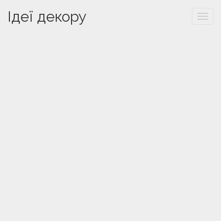
Ідеї декору
Togg
navi