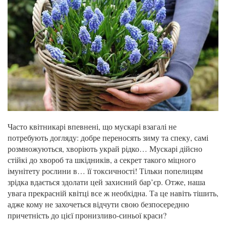
Часто квітникарі впевнені, що мускарі взагалі не
потребують догляду: добре переносять зиму та спеку, самі
розмножуються, хворіють украй рідко… Мускарі дійсно
стійкі до хвороб та шкідників, а секрет такого міцного
імунітету рослини в… її токсичності! Тільки попелицям
зрідка вдається здолати цей захисний бар’єр. Отже, наша
увага прекрасній квітці все ж необхідна. Та це навіть тішить,
адже кому не захочеться відчути свою безпосередню
причетність до цієї пронизливо-синьої краси?