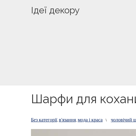
Ідеї декору
Шарфи для коханих
Без категорії
в'язання
мода і краса
чоловічий 
,
,
\