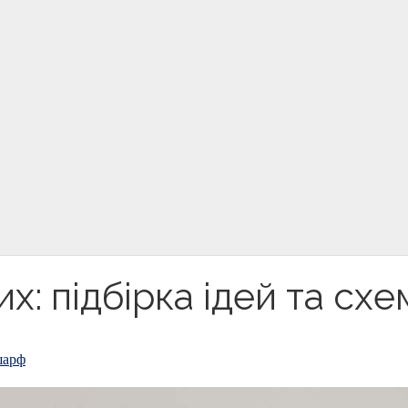
: підбірка ідей та схе
шарф