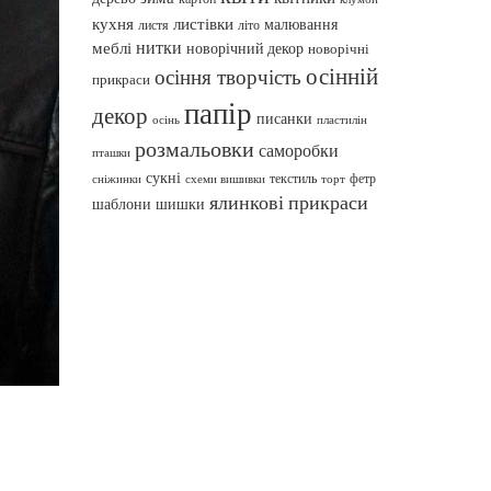
кухня
листівки
малювання
листя
літо
нитки
меблі
новорічний декор
новорічні
осінній
осіння творчість
прикраси
папір
декор
писанки
осінь
пластилін
розмальовки
саморобки
пташки
сукні
текстиль
фетр
сніжинки
схеми вишивки
торт
ялинкові прикраси
шаблони
шишки