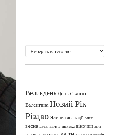
Великдень
День Святого
Новий Рік
Валентина
Різдво
Ялинка
аплікації
ванна
весна
віночки
вишивка
витинанки
дача
квіти
зима
квітники
дерево
картон
клумби