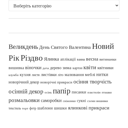
Новий
Великдень
День Святого Валентина
Різдво
Рік
весна
Ялинка
аплікації
витинанки
ванна
квіти
віночки
вишивка
зима
квітники
дерево
картон
дача
нитки
меблі
кухня
листівки
малювання
листя
літо
клумби
осіння творчість
новорічний декор
новорічні прикраси
папір
осінній декор
писанки
осінь
пташки
пластилін
розмальовки
саморобки
сукні
сніжинки
схеми вишивки
ялинкові прикраси
шаблони
шишки
текстиль
фетр
торт