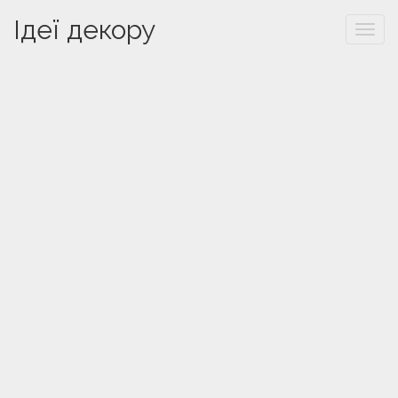
Ідеї декору
Togg
navi