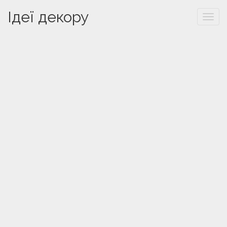
Ідеї декору
Togg
navi