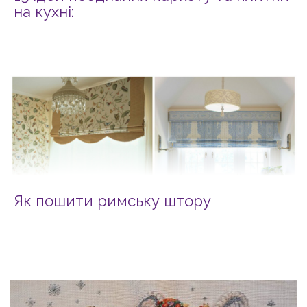
на кухні:
Як пошити римську штору