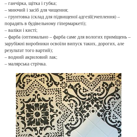
– ганчірка, щітка і губка;
– миючий і засіб для чищення;
– грунтовка (склад для підвищеної адгезії(зчеплення) –
порадять в будівельному гіпермаркеті);
– валіки і кисті;
– фарба (оптимально – фарба саме для вологих приміщень –
зарубіжні виробники освоїли випуск таких, дорогих, але
результат того вартий);
– водний акриловий лак;
– малярська стрічка.