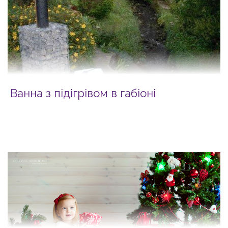
Ванна з підігрівом в габіоні