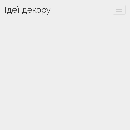
Ідеї декору
Togg
navi