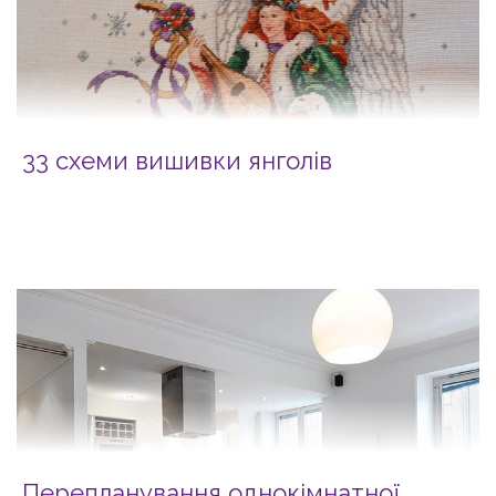
33 схеми вишивки янголів
Перепланування однокімнатної