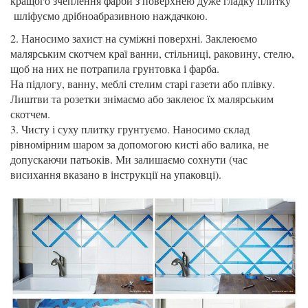
кращого зчеплення фарби з поверхнею дуже гладку плитку
шліфуємо дрібноабразивною наждачкою.
2. Наносимо захист на суміжні поверхні. Заклеюємо
малярським скотчем краї ванни, стільниці, раковину, стелю,
щоб на них не потрапила грунтовка і фарба.
На підлогу, ванну, меблі стелим старі газети або плівку.
Лиштви та розетки знімаємо або заклеює їх малярським
скотчем.
3. Чисту і суху плитку грунтуємо. Наносимо склад
рівномірним шаром за допомогою кисті або валика, не
допускаючи патьоків. Ми залишаємо сохнути (час
висихання вказано в інструкції на упаковці).