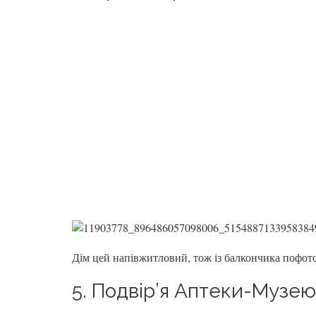
Дім цей напівжитловий, тож із балкончика пофот
5. Подвір’я Аптеки-Музею