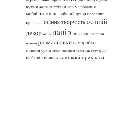
кухня
листівки
малювання
листя
літо
нитки
меблі
новорічний декор
новорічні
осінній
осіння творчість
прикраси
папір
декор
писанки
осінь
пластилін
розмальовки
саморобки
пташки
сукні
текстиль
фетр
сніжинки
схеми вишивки
торт
ялинкові прикраси
шаблони
шишки