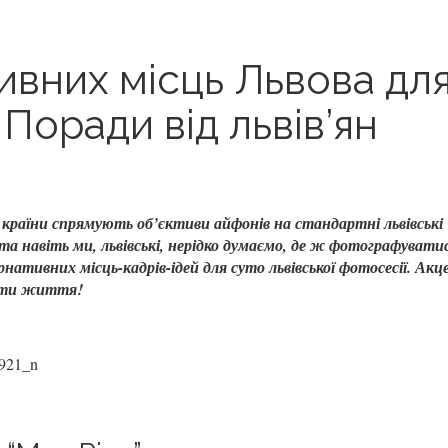
ивних місць Львова дл
Поради від львів’ян
єї країни спрямують об’єктиви айфонів на стандартні львівські
 навіть ми, львівські, нерідко думаємо, де ж фотографуватис
ативних місць-кадрів-ідей для суто львівської фотосесії. Акц
енти життя!