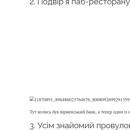
2. Подвір’я паб-ресторану
Тут колись був вірменський банк, а тепер один із
3. Усім знайомий провуло