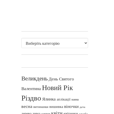
Великдень
День Святого
Новий Рік
Валентина
Різдво
Ялинка
аплікації
ванна
весна
віночки
вишивка
витинанки
дача
квіти
зима
квітники
дерево
картон
клумби