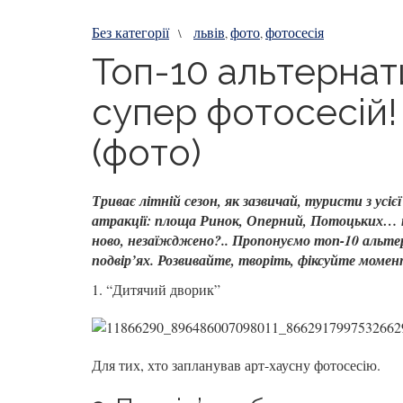
Без категорії
львів
фото
фотосесія
\
,
,
Топ-10 альтернат
супер фотосесій! 
(фото)
Триває літній сезон, як зазвичай, туристи з усі
атракції: площа Ринок, Оперний, Потоцьких… та
ново, незаїжджено?.. Пропонуємо топ-10 альтерн
подвір’ях. Розвивайте, творіть, фіксуйте мом
1. “Дитячий дворик”
Для тих, хто запланував арт-хаусну фотосесію.