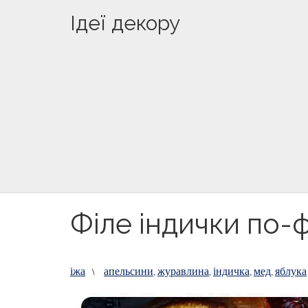
Ідеї декору
Філе індички по-
іжа
апельсини
журавлина
індичка
мед
яблука
\
,
,
,
,