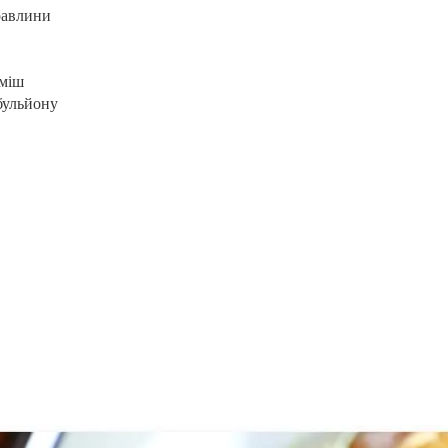
равлини
уміш
бульйону