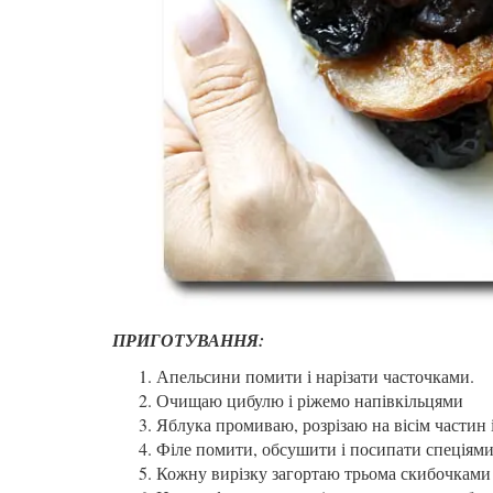
ПРИГОТУВАННЯ:
Апельсини помити і нарізати часточками.
Очищаю цибулю і ріжемо напівкільцями
Яблука промиваю, розрізаю на вісім частин і
Філе помити, обсушити і посипати спеціями
Кожну вирізку загортаю трьома скибочками