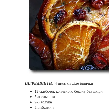
ІНГРЕДІЄНТИ
: 4 шматки філе індички
12 скибочок копченого бекону без шкіри
3 апельсини
2-3 яблука
2 цибулини