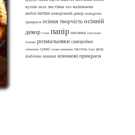
кухня
листівки
малювання
листя
літо
нитки
меблі
новорічний декор
новорічні
осінній
осіння творчість
прикраси
папір
декор
писанки
осінь
пластилін
розмальовки
саморобки
пташки
сукні
текстиль
фетр
сніжинки
схеми вишивки
торт
ялинкові прикраси
шаблони
шишки