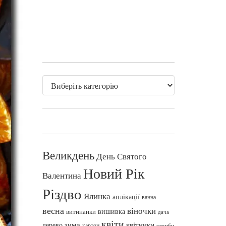
Великдень
День Святого
Новий Рік
Валентина
Різдво
Ялинка
аплікації
ванна
весна
віночки
вишивка
витинанки
дача
квіти
зима
квітники
дерево
картон
клумби