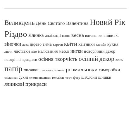
Новий Рік
Великдень
День Святого Валентина
Різдво
весна
Ялинка
аплікації
вишивка
витинанки
ванна
квіти
віночки
зима
квітники
кухня
дерево
картон
клумби
дача
нитки
меблі
листівки
малювання
новорічний декор
листя
літо
осінній декор
осіння творчість
новорічні прикраси
осінь
папір
розмальовки
саморобки
писанки
пташки
пластилін
сукні
шаблони
шишки
текстиль
фетр
сніжинки
схеми вишивки
торт
ялинкові прикраси