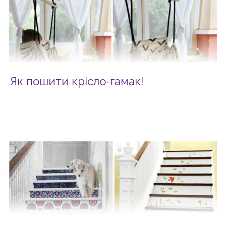
Як пошити крісло-гамак!