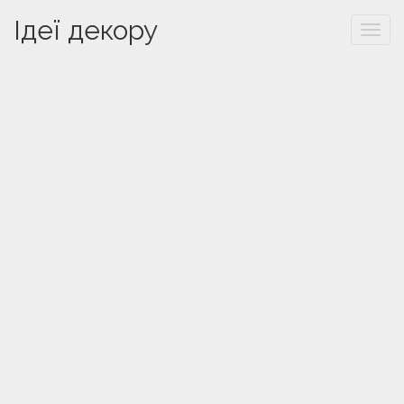
Ідеї декору
Togg
navi