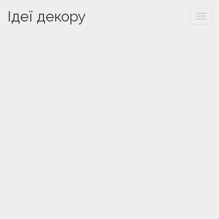
Ідеї декору
Togg
navi