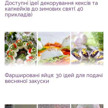
Доступні ідеї декорування кексів та
капкейків до зимових свят( 40
прикладів)
Фаршировані яйця: 30 ідей для подачі
весняної закуски