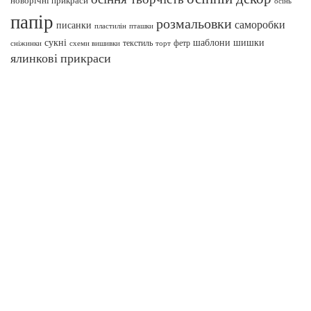
осінь
папір
розмальовки
саморобки
писанки
пташки
пластилін
сукні
шаблони
шишки
текстиль
фетр
сніжинки
схеми вишивки
торт
ялинкові прикраси