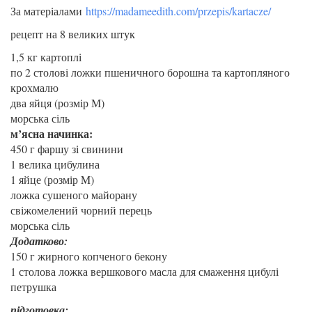
За матеріалами
https://madameedith.com/przepis/kartacze/
рецепт на 8 великих штук
1,5 кг картоплі
по 2 столові ложки пшеничного борошна та картопляного
крохмалю
два яйця (розмір М)
морська сіль
м’ясна начинка:
450 г фаршу зі свинини
1 велика цибулина
1 яйце (розмір M)
ложка сушеного майорану
свіжомелений чорний перець
морська сіль
Додатково:
150 г жирного копченого бекону
1 столова ложка вершкового масла для смаження цибулі
петрушка
підготовка: