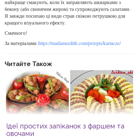
найкраще смакують, коли їх заправляють шкварками з
бекону (або свинячим жиром) та супроводжують салатами.
Я завжди посипаю ці види страв свіжою петрушкою для
кращого візуального ефекту.
Смачного!
За матеріалами
https://madameedith.com/przepis/kartacze/
Читайте Також
Ідеї простих запіканок з фаршем та
овочами