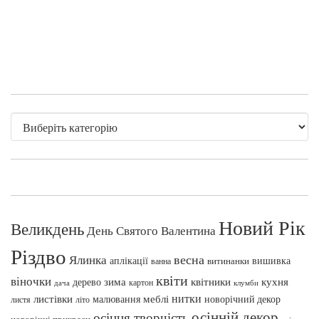
Новий Рік
Великдень
День Святого Валентина
Різдво
весна
Ялинка
аплікації
вишивка
витинанки
ванна
квіти
віночки
зима
квітники
кухня
дерево
картон
клумби
дача
нитки
меблі
листівки
малювання
новорічний декор
листя
літо
осінній декор
осіння творчість
новорічні прикраси