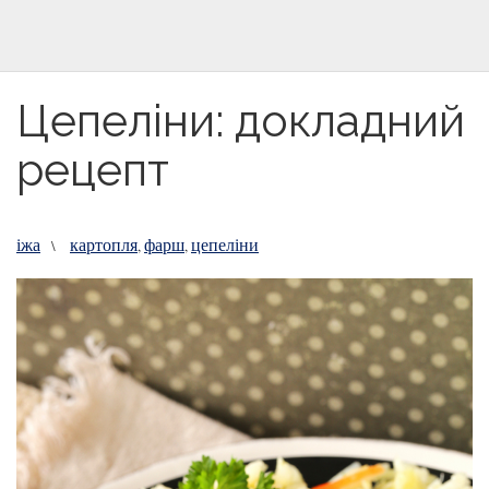
Цепеліни: докладний
рецепт
іжа
картопля
фарш
цепеліни
\
,
,