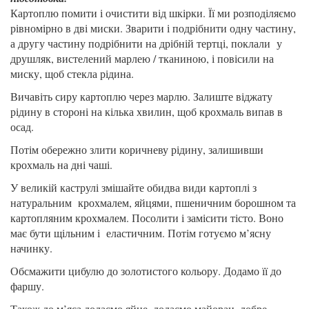
Картоплю помити і очистити від шкірки. Її ми розподіляємо
рівномірно в дві миски. Зварити і подрібнити одну частину,
а другу частину подрібнити на дрібній тертці, поклали у
друшляк, вистелений марлею / тканиною, і повісили на
миску, щоб стекла рідина.
Вичавіть сиру картоплю через марлю. Залиште віджату
рідину в стороні на кілька хвилин, щоб крохмаль випав в
осад.
Потім обережно злити коричневу рідину, залишивши
крохмаль на дні чаші.
У великій каструлі змішайте обидва види картоплі з
натуральним крохмалем, яйцями, пшеничним борошном та
картопляним крохмалем. Посолити і замісити тісто. Воно
має бути щільним і еластичним. Потім готуємо м’ясну
начинку.
Обсмажити цибулю до золотистого кольору. Додамо її до
фаршу.
Також до м’яса додаємо яйце, додаємо майоран, добре