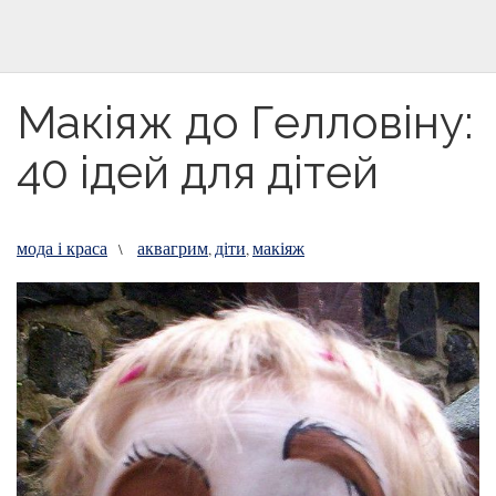
Макіяж до Гелловіну:
40 ідей для дітей
мода і краса
аквагрим
діти
макіяж
\
,
,