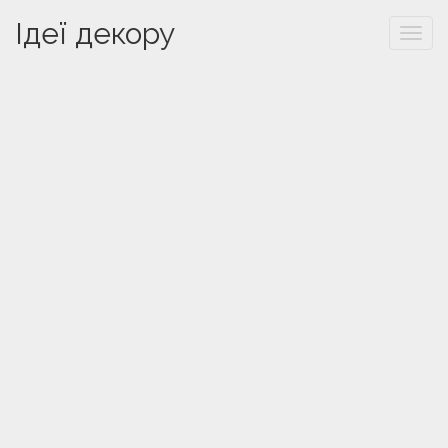
Ідеї декору
Togg
navi