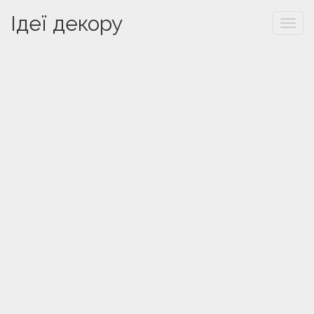
Ідеї декору
Togg
navi