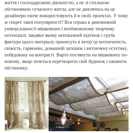
життя і господарською діяльністю, а не зі стильною
обстановкою сучасного житла, але не дивлячись на це
дизайнери охоче використовують її в своїх проектах. У чому
ж секрет такої популярності? Вся справа в дивовижній
універсальності мішковини і необмеженому творчому
потенціалі, завдяки якому непоказний відтінок і груба
фактура цього матеріалу принесуть в інтер’єр витонченість,
свіжість, гармонію, домашній затишок і витончену естетику,
побудовану на контрасті. Варто поглянути на мішковину по-
новому, якщо хочеться перетворити свій будинок і оживити
обстановку.