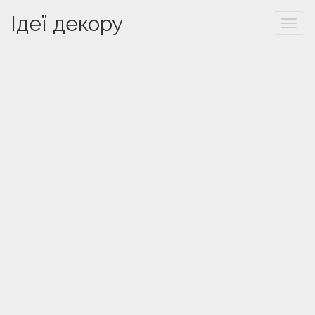
Ідеї декору
Togg
navi