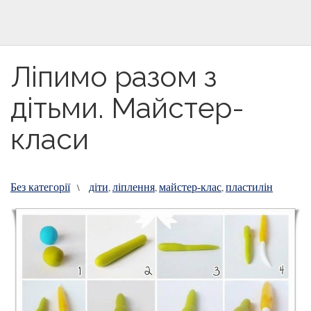
Ліпимо разом з
дітьми. Майстер-
класи
Без категорії
діти
ліплення
майстер-клас
пластилін
\
,
,
,