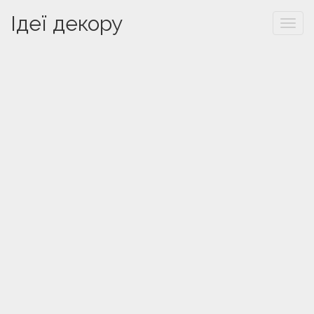
Ідеї декору
Togg
navi