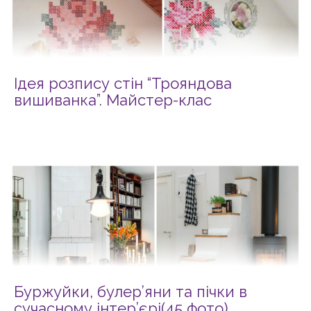
Ідея розпису стін “Трояндова
вишиванка”. Майстер-клас
Буржуйки, булер’яни та пічки в
сучасному інтер’єрі(45 фото)