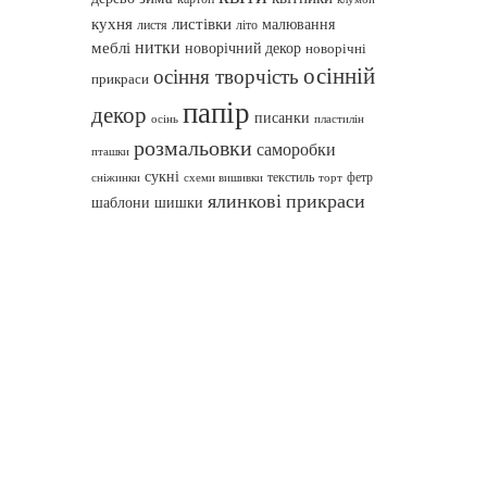
кухня
листівки
малювання
листя
літо
нитки
меблі
новорічний декор
новорічні
осінній
осіння творчість
прикраси
папір
декор
писанки
осінь
пластилін
розмальовки
саморобки
пташки
сукні
текстиль
фетр
сніжинки
схеми вишивки
торт
ялинкові прикраси
шаблони
шишки