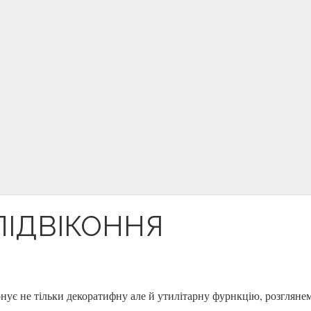
ПІДВІКОННЯ
онує не тільки декоратифну але й утилітарну фурнкцію, розглянем