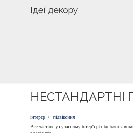
Ідеї декору
НЕСТАНДАРТНІ 
інтерєр
підвіконня
\
Все частіше у сучасному інтер”єрі підвіконня вик
з варіантів.