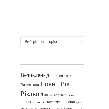
Великдень
День Святого
Новий Рік
Валентина
Різдво
Ялинка
аплікації
ванна
весна
віночки
вишивка
витинанки
дача
квіти
зима
квітники
дерево
картон
клумби