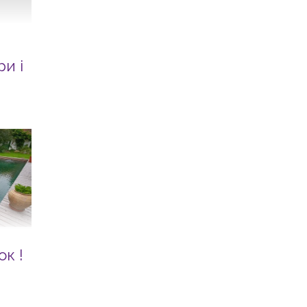
и і
к !