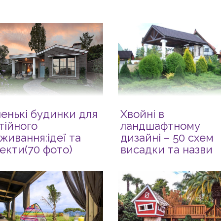
енькі будинки для
Хвойні в
тійного
ландшафтному
живання:ідеї та
дизайні – 50 схем
екти(70 фото)
висадки та назви
рослин