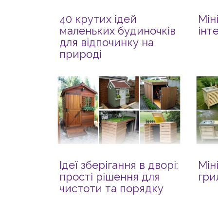
40 крутих ідей
Мін
маленьких будиночків
інт
для відпочинку на
природі
Ідеї зберігання в дворі:
Мін
прості рішення для
гри
чистоти та порядку