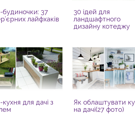
і-будиночки: 37
30 ідей для
ер’єрних лайфхаків
ландшафтного
дизайну котеджу
і-кухня для дачі з
Як облаштувати к
лем
на дачі(27 фото)