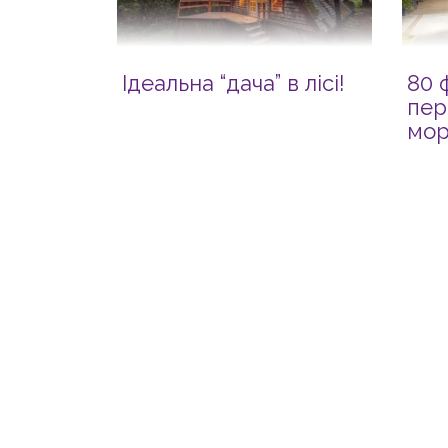
Ідеальна “дача” в лісі!
80 
пер
мор