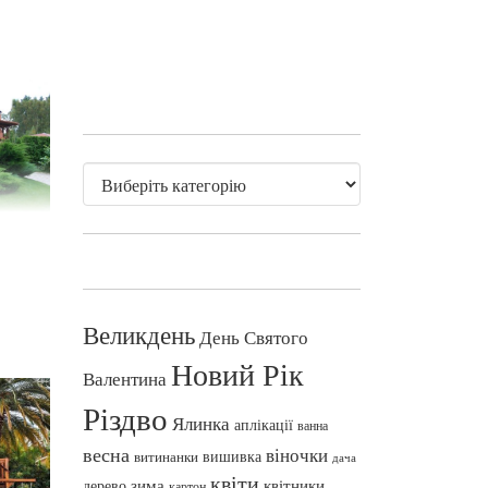
Великдень
День Святого
Новий Рік
Валентина
Різдво
Ялинка
аплікації
ванна
весна
віночки
вишивка
витинанки
дача
квіти
зима
квітники
дерево
картон