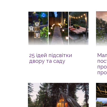
25 ідей підсвітки
Мал
двору та саду
пос
про
про