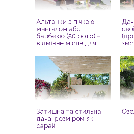
Альтанки з пічкою,
Дач
мангалом або
сво
барбекю (50 фото) –
(пр
відмінне місце для
змо
приємного відпочинку
Затишна та стильна
Озе
дача, розміром як
сарай