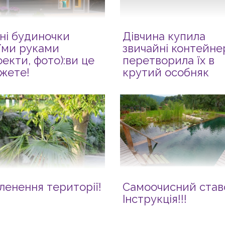
ні будиночки
Дівчина купила
їми руками
звичайні контейнер
оекти, фото):ви це
перетворила їх в
жете!
крутий особняк
ленення території!
Самоочисний ставо
Інструкція!!!