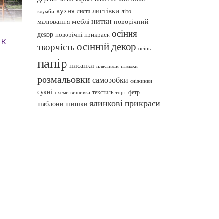
кухня
листівки
листя
літо
клумби
нитки
меблі
малювання
новорічний
осіння
декор
новорічні прикраси
ик
осінній декор
творчість
осінь
папір
писанки
пташки
пластилін
розмальовки
саморобки
сніжинки
сукні
текстиль
фетр
схеми вишивки
торт
ялинкові прикраси
шаблони
шишки