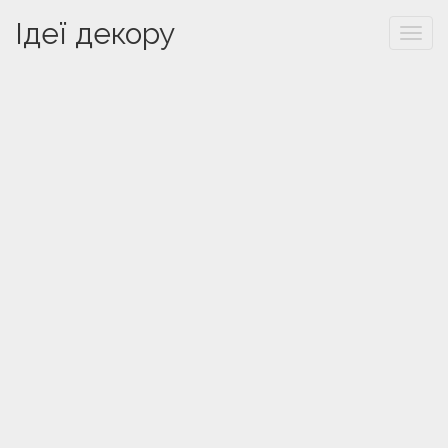
Ідеї декору
Togg
navi