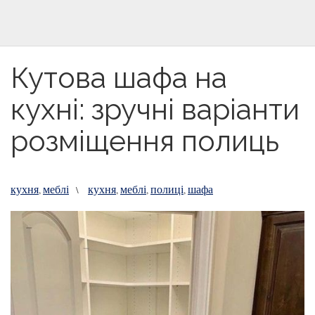
Кутова шафа на
кухні: зручні варіанти
розміщення полиць
кухня
меблі
кухня
меблі
полиці
шафа
,
\
,
,
,