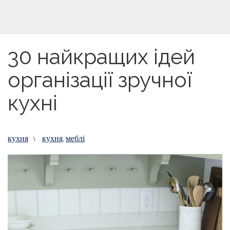
30 найкращих ідей
організації зручної
кухні
кухня
кухня
меблі
\
,