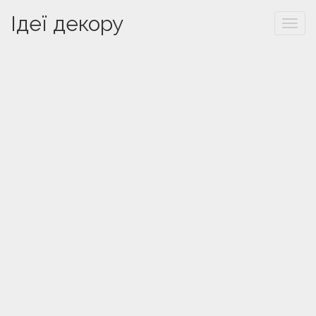
Ідеї декору
Togg
navi