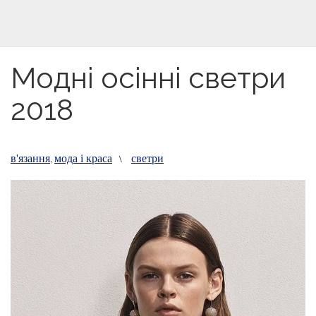
Модні осінні светри
2018
в'язання
мода і краса
светри
,
\