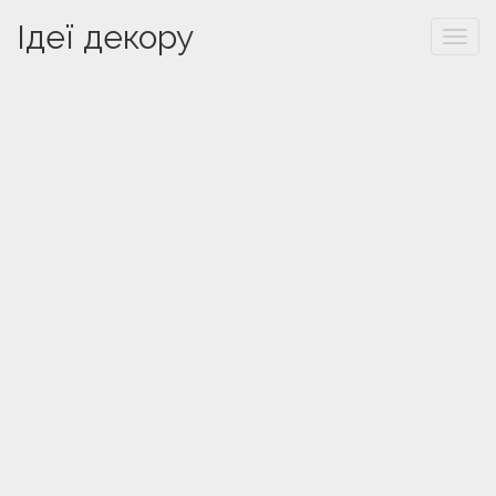
Ідеї декору
Togg
navi