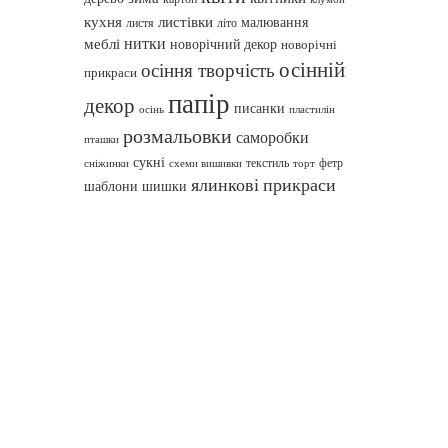
кухня
листівки
малювання
листя
літо
нитки
меблі
новорічний декор
новорічні
осінній
осіння творчість
прикраси
папір
декор
писанки
осінь
пластилін
розмальовки
саморобки
пташки
сукні
текстиль
фетр
сніжинки
схеми вишивки
торт
ялинкові прикраси
шаблони
шишки