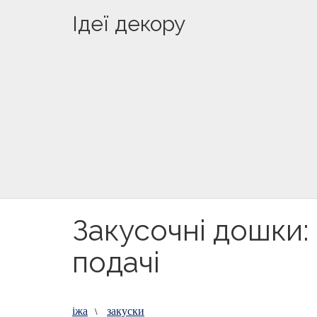
Ідеї декору
Закусочні дошки: 
подачі
іжа
закуски
\