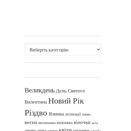
Великдень
День Святого
Новий Рік
Валентина
Різдво
Ялинка
аплікації
ванна
весна
віночки
вишивка
витинанки
дача
квіти
зима
квітники
дерево
картон
клумби