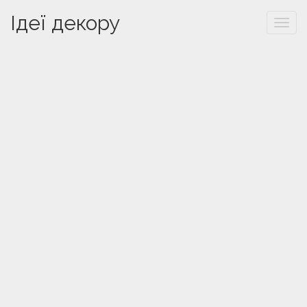
Ідеї декору
Togg
navi