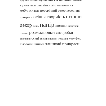
кухня
листівки
малювання
листя
літо
нитки
меблі
новорічний декор
новорічні
осінній
осіння творчість
прикраси
папір
декор
писанки
осінь
пластилін
розмальовки
саморобки
пташки
сукні
текстиль
фетр
сніжинки
схеми вишивки
торт
ялинкові прикраси
шаблони
шишки