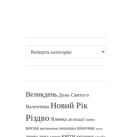
Великдень
День Святого
Новий Рік
Валентина
Різдво
Ялинка
аплікації
ванна
весна
віночки
вишивка
витинанки
дача
квіти
зима
квітники
дерево
картон
клумби