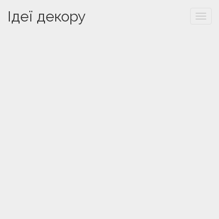
Ідеї декору
Togg
navi