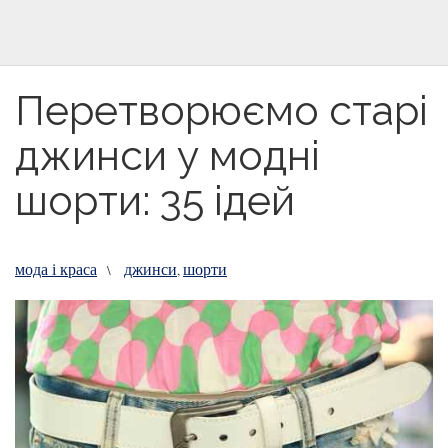
Перетворюємо старі
джинси у модні
шорти: 35 ідей
мода і краса
джинси
шорти
\
,