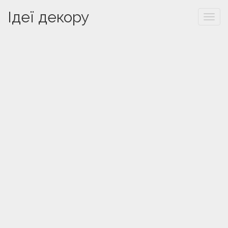
Ідеї декору
Togg
navi