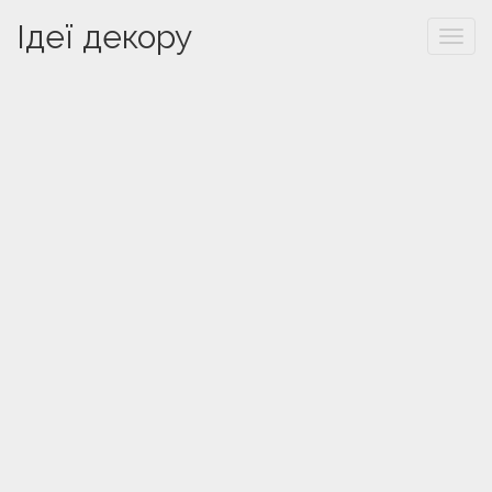
Ідеї декору
Togg
navi