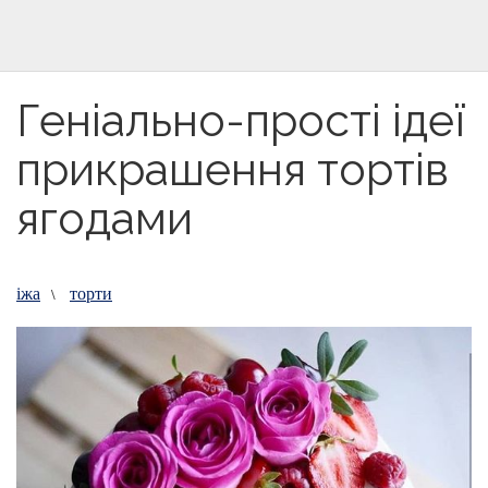
Геніально-прості ідеї
прикрашення тортів
ягодами
іжа
торти
\