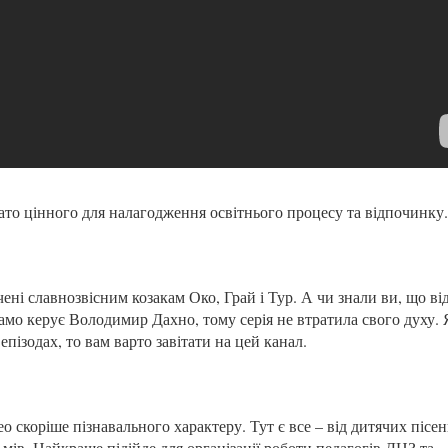
ато цінного для налагодження освітнього процесу та відпочинку.
і славнозвісним козакам Око, Грай і Тур. А чи знали ви, що ві
амо керує Володимир Дахно, тому серія не втратила свого духу.
епізодах, то вам варто завітати на цей канал.
о скоріше пізнавального характеру. Тут є все – від дитячих пісен
мів. Найкраще підійде для організації роботи педагогів ДНЗ та