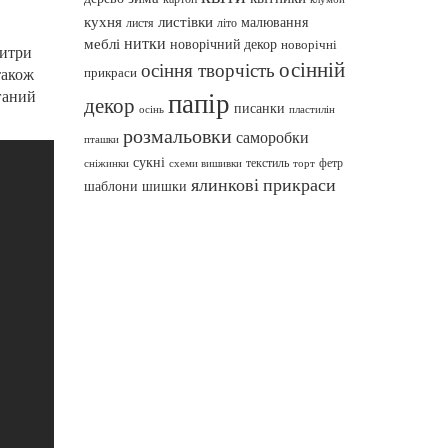
кухня
листівки
малювання
листя
літо
нитки
меблі
новорічний декор
новорічні
титри
осінній
осіння творчість
також
прикраси
ганий
папір
декор
писанки
осінь
пластилін
розмальовки
саморобки
пташки
сукні
текстиль
фетр
сніжинки
схеми вишивки
торт
ялинкові прикраси
шаблони
шишки