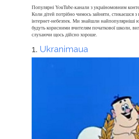
Популярні YouTube-канали з україномовним конте
Коли дітей потрібно чимось зайняти, стикаєшся з 
інтернет-небезпек. Ми знайшли найпопулярніші ю
будуть корисними вчителям початкової школи, вихо
слухаючи щось дійсно хороше.
1.
Ukranimaua