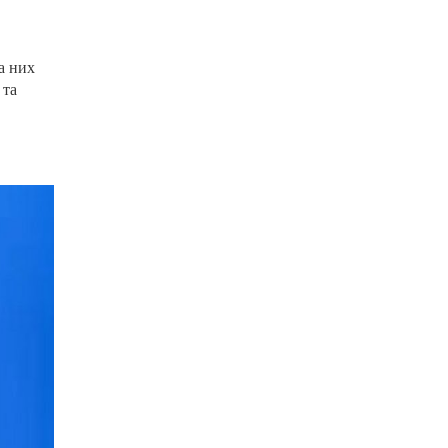
а них
 та