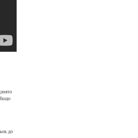
дзнято
 Якщо
ьок до