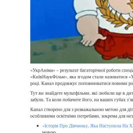
«УкрАніма» – результат багаторічної роботи спеціа
«КиївНаукФільм», яка згодом стали називатися «У
році. Канал продовжує поповнюватися новими ро
Тут ви знайдете мультфільми, які любили ще в дити
забули. Та коли побачите його, на ваших губах з’
Канал створено для з розважальною метою для дітей
особливими освітніми потребами, зокрема для нез
«Історія Про Дівчинку, Яка Наступила На Х
мовою.