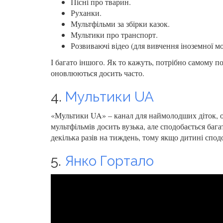
Пісні про тварин.
Руханки.
Мультфільми за збірки казок.
Мультики про транспорт.
Розвиваючі відео (для вивчення іноземної мо
І багато іншого. Як то кажуть, потрібно самому п
оновлюються досить часто.
4.
Мультики UA
«Мультики UA» – канал для наймолодших діток, оск
мультфільмів досить вузька, але сподобається баг
декілька разів на тиждень, тому якщо дитині сподо
5.
Янко Гортало