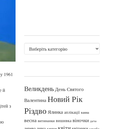
 у 1961
Великдень
День Святого
е й
Новий Рік
Валентина
ітей з
Різдво
Ялинка
аплікації
ванна
весна
віночки
вишивка
витинанки
ою
дача
квіти
зима
квітники
дерево
картон
клумби