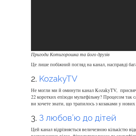
Пригоди Котигорошка та його друзів
Це лише побіжний погляд на канал, насправді баг
2.
KozakyTV
Не могли ми й оминути канал KozakyTV, присвячен
22 коротких епізоди мультфільму? Процесом так с
ви хочете знати, що трапилось з козаками у нових 
3.
З любов’ю до дітей
Цей канал відрізняється величезною кількістю віде
розвиваючих відео, фізкультхвилинок та мультфіль