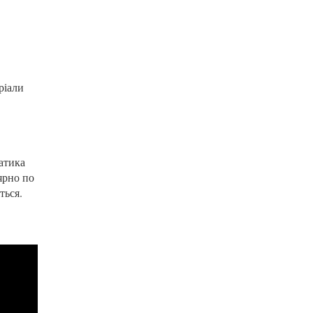
ріали
матика
ярно по
ться.