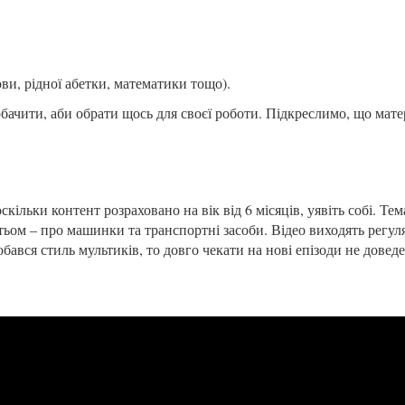
ви, рідної абетки, математики тощо).
обачити, аби обрати щось для своєї роботи. Підкреслимо, що мате
ільки контент розраховано на вік від 6 місяців, уявіть собі. Те
атьом – про машинки та транспортні засоби. Відео виходять регул
бався стиль мультиків, то довго чекати на нові епізоди не доведе