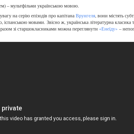
ем) – мультфільми українською мовою.
вагу на серію епізодів про капітана
Врунгеля
, вони містять суб
, іспанською мовами. Звісно ж, українська літературна класика 
а разом зі старшокласниками можна переглянути
«Енеїду»
– непо