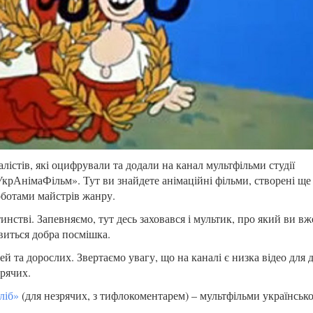
лістів, які оцифрували та додали на канал мультфільми студії
крАнімаФільм». Тут ви знайдете анімаційні фільми, створені ще
ботами майстрів жанру.
нстві. Запевняємо, тут десь заховався і мультик, про який ви вж
явиться добра посмішка.
 та дорослих. Звертаємо увагу, що на каналі є низка відео для д
рячих.
ліб»
(для незрячих, з тифлокоментарем) – мультфільми українськ