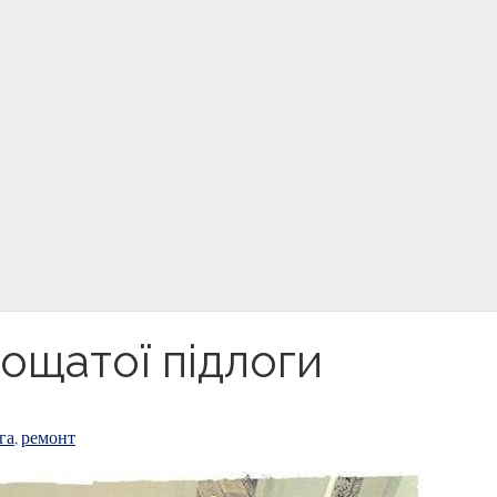
дощатої підлоги
га
ремонт
,