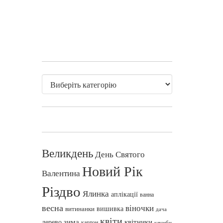
Великдень
День Святого
Новий Рік
Валентина
Різдво
Ялинка
аплікації
ванна
весна
віночки
вишивка
витинанки
дача
квіти
зима
квітники
дерево
картон
клумби