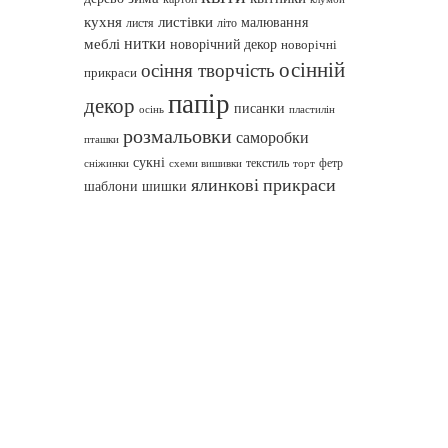
кухня
листівки
малювання
листя
літо
нитки
меблі
новорічний декор
новорічні
осінній
осіння творчість
прикраси
папір
декор
писанки
осінь
пластилін
розмальовки
саморобки
пташки
сукні
текстиль
фетр
сніжинки
схеми вишивки
торт
ялинкові прикраси
шаблони
шишки