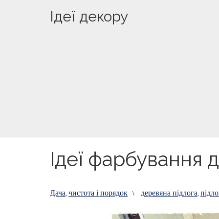
Ідеї декору
Ідеї фарбування 
Дача
чистота і порядок
деревяна підлога
підло
,
\
,