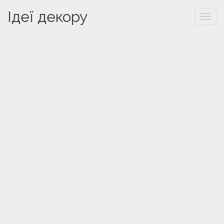
Ідеї декору
Togg
navi