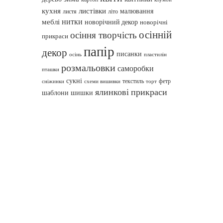
кухня
листівки
малювання
листя
літо
нитки
меблі
новорічний декор
новорічні
осінній
осіння творчість
прикраси
папір
декор
писанки
осінь
пластилін
розмальовки
саморобки
пташки
сукні
текстиль
фетр
сніжинки
схеми вишивки
торт
ялинкові прикраси
шаблони
шишки