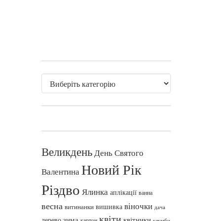
Великдень
День Святого
Новий Рік
Валентина
Різдво
Ялинка
аплікації
ванна
весна
віночки
вишивка
витинанки
дача
квіти
зима
квітники
дерево
картон
клумби