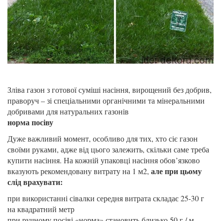
Зліва газон з готової суміші насіння, вирощений без добрив,
праворуч – зі спеціальними органічними та мінеральними
добривами для натуральних газонів
норма посіву
Дуже важливий момент, особливо для тих, хто сіє газон
своїми руками, адже від цього залежить, скільки саме треба
купити насіння. На кожній упаковці насіння обов’язково
але при цьому
вказують рекомендовану витрату на 1 м2,
слід врахувати:
при використанні сівалки середня витрата складає 25-30 г
на квадратний метр
при ручному посіві «норма» становить близько 50 г / м