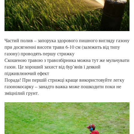
Частий полив – запорука здорового пишного вигляду газону
при досягненні висоти трави 6-10 см (залежить від типу
газону) проводять першу стрижку
Скошеною травою з травозбірника можна тут же мульчувати
газон. Це хороший захист від бур’янів і деякий
підживлюючий ефект
Порада! При першій стрижці краще використовуйте легку
газонокосарку – занадто важка може пошкодити поки не
зміцнілий грунт.