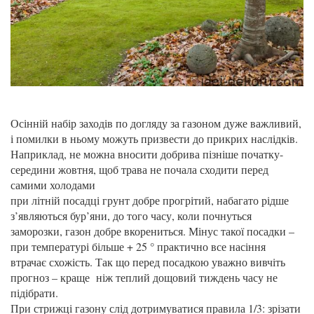
Осінній набір заходів по догляду за газоном дуже важливий,
і помилки в ньому можуть призвести до прикрих наслідків.
Наприклад, не можна вносити добрива пізніше початку-
середини жовтня, щоб трава не почала сходити перед
самими холодами
при літній посадці грунт добре прогрітий, набагато рідше
з’являються бур’яни, до того часу, коли почнуться
заморозки, газон добре вкорениться. Мінус такої посадки –
при температурі більше + 25 ° практично все насіння
втрачає схожість. Так що перед посадкою уважно вивчіть
прогноз – краще ніж теплий дощовий тиждень часу не
підібрати.
При стрижці газону слід дотримуватися правила 1/3: зрізати