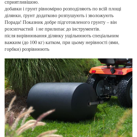
сприятливішою.
добавки і грунт рівномірно розподіляють по всій площі
ділянки, ґрунт додатково розпушують і зволожують
Порада! Показник добре підготовленого грунту – він
розсипчастий і не прилипає до інструментів.
після вирівнювання ділянку ущільнюють спеціальним
важким (до 100 кг) катком, при цьому нерівності (ями,
горбки) розрівнюють