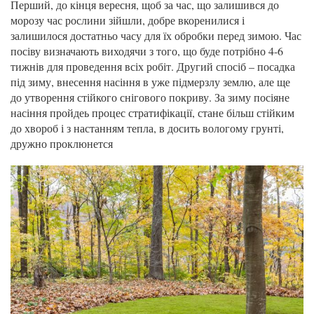
Перший, до кінця вересня, щоб за час, що залишився до
морозу час рослини зійшли, добре вкоренилися і
залишилося достатньо часу для їх обробки перед зимою. Час
посіву визначають виходячи з того, що буде потрібно 4-6
тижнів для проведення всіх робіт. Другий спосіб – посадка
під зиму, внесення насіння в уже підмерзлу землю, але ще
до утворення стійкого снігового покриву. За зиму посіяне
насіння пройдеь процес стратифікації, стане більш стійким
до хвороб і з настанням тепла, в досить вологому грунті,
дружно проклюнется