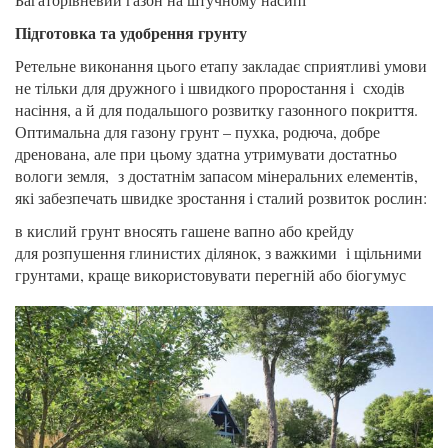
Підготовка та удобрення грунту
Ретельне виконання цього етапу закладає сприятливі умови
не тільки для дружного і швидкого проростання і сходів
насіння, а й для подальшого розвитку газонного покриття.
Оптимальна для газону грунт – пухка, родюча, добре
дренована, але при цьому здатна утримувати достатньо
вологи земля, з достатнім запасом мінеральних елементів,
які забезпечать швидке зростання і сталий розвиток рослин:
в кислий грунт вносять гашене вапно або крейду
для розпушення глинистих ділянок, з важкими і щільними
грунтами, краще використовувати перегній або біогумус