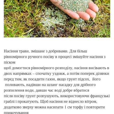
Насіння трави, змішане з добривами. Для більш
рівномірного ручного посіву в процесі змішуйте насіння з
піском
щоб домогтися рівномірного розподілу, насіння висівають в
двох напрямках – спочатку уздовж, а потім поперек ділянки
перед тим, як посадити газон, якщо грунт підсох, його
поливають, надівши на шланг насадку для дрібного
розпилення води, давши час воді добре вбратися
після посіву грунт розпушують, використовуючи французькі
граблі і прокатують. Щоб насіння не віднесло вітром,
додатково зверху можна насипати 1 см торфу і повторити
прикочування