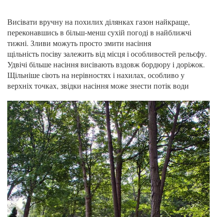
Висівати вручну на похилих ділянках газон найкраще,
переконавшись в більш-менш сухій погоді в найближчі
тижні. Зливи можуть просто змити насіння
щільність посіву залежить від місця і особливостей рельєфу.
Удвічі більше насіння висівають вздовж бордюру і доріжок.
Щільніше сіють на нерівностях і нахилах, особливо у
верхніх точках, звідки насіння може знести потік води