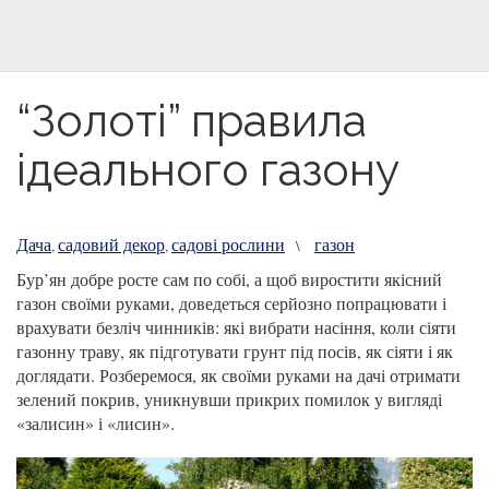
“Золоті” правила
ідеального газону
Дача
садовий декор
садові рослини
газон
,
,
\
Бур’ян добре росте сам по собі, а щоб виростити якісний
газон своїми руками, доведеться серйозно попрацювати і
врахувати безліч чинників: які вибрати насіння, коли сіяти
газонну траву, як підготувати грунт під посів, як сіяти і як
доглядати. Розберемося, як своїми руками на дачі отримати
зелений покрив, уникнувши прикрих помилок у вигляді
«залисин» і «лисин».