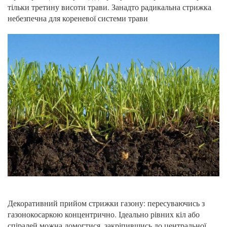
тільки третину висоти трави. Занадто радикальна стрижка
небезпечна для кореневої системи трави
Декоративний прийом стрижки газону: пересуваючись з
газонокосаркою концентрично. Ідеально рівних кіл або
спіралей можна домогтися, закріпившись до центральної