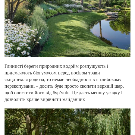
Глинисті береги природних водойм розпушують і
присмачують біогумусом перед посівом трави
якщо земля родюча, то немає необхідності в її глибокому
перекопуванні – досить буде просто скопати верхній шар,
щоб очистити його від бур’янів. Це дасть меншу усадку і
дозволить краще вирівняти майданчик