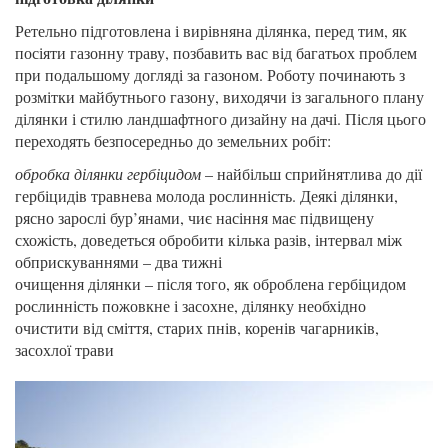
Ретельно підготовлена і вирівняна ділянка, перед тим, як
посіяти газонну траву, позбавить вас від багатьох проблем
при подальшому догляді за газоном. Роботу починають з
розмітки майбутнього газону, виходячи із загального плану
ділянки і стилю ландшафтного дизайну на дачі. Після цього
переходять безпосередньо до земельних робіт:
обробка ділянки гербіцидом
– найбільш сприйнятлива до дії
гербіцидів травнева молода рослинність. Деякі ділянки,
рясно зарослі бур’янами, чиє насіння має підвищену
схожість, доведеться обробити кілька разів, інтервал між
обприскуваннями – два тижні
очищення ділянки – після того, як оброблена гербіцидом
рослинність пожовкне і засохне, ділянку необхідно
очистити від сміття, старих пнів, коренів чагарників,
засохлої трави