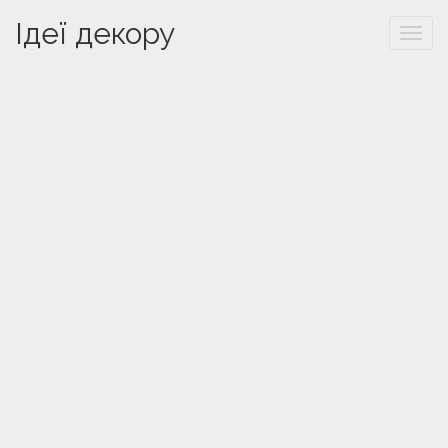
Ідеї декору
Togg
navi