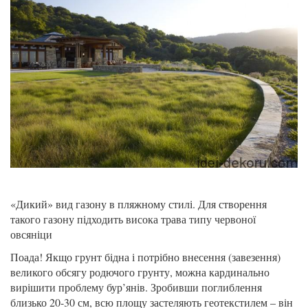
«Дикий» вид газону в пляжному стилі. Для створення
такого газону підходить висока трава типу червоної
овсяніци
Поада! Якщо грунт бідна і потрібно внесення (завезення)
великого обсягу родючого грунту, можна кардинально
вирішити проблему бур’янів. Зробивши поглиблення
близько 20-30 см, всю площу застеляють геотекстилем – він