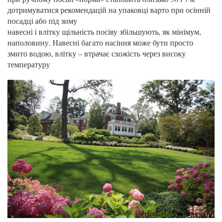
дотримуватися рекомендацій на упаковці варто при осінній
посадці або під зиму
навесні і влітку щільність посіву збільшують, як мінімум,
наполовину. Навесні багато насіння може бути просто
змито водою, влітку – втрачає схожість через високу
температуру