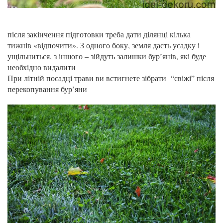
після закінчення підготовки треба дати ділянці кілька
тижнів «відпочити». З одного боку, земля дасть усадку і
ущільниться, з іншого – зійдуть залишки бур’янів, які буде
необхідно видалити
При літній посадці трави ви встигнете зібрати “свіжі” після
перекопування бур’яни