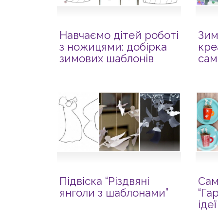
Навчаємо дітей роботі
Зим
з ножицями: добірка
кре
зимових шаблонів
сам
Підвіска “Різдвяні
Сам
янголи з шаблонами”
“Га
іде