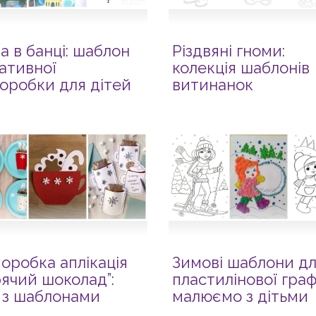
а в банці: шаблон
Різдвяні гноми:
ативної
колекція шаблонів
оробки для дітей
витинанок
оробка аплікація
Зимові шаблони д
рячий шоколад”:
пластилінової граф
ї з шаблонами
малюємо з дітьми