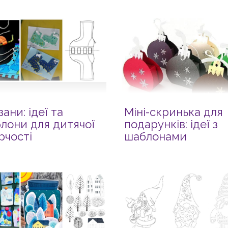
зани: ідеї та
Міні-скринька для
лони для дитячої
подарунків: ідеї з
рчості
шаблонами