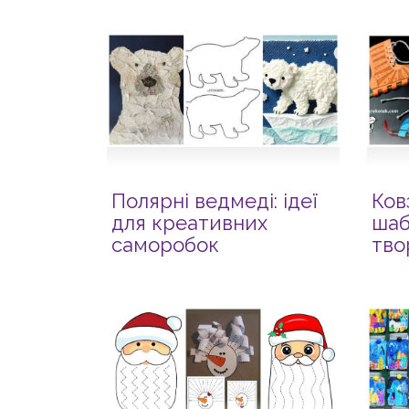
Полярні ведмеді: ідеї
Ков
для креативних
шаб
саморобок
тво