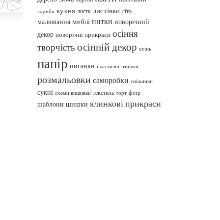
кухня
листівки
листя
літо
клумби
нитки
меблі
малювання
новорічний
осіння
декор
новорічні прикраси
осінній декор
творчість
осінь
папір
писанки
пташки
пластилін
розмальовки
саморобки
сніжинки
сукні
текстиль
фетр
схеми вишивки
торт
ялинкові прикраси
шаблони
шишки