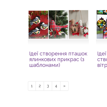
Ідеї створення пташок
Іде
ялинкових прикрас (з
ств
шаблонами)
віт
1
2
3
4
»