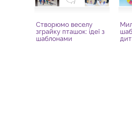
Створюмо веселу
Мил
зграйку пташок: ідеї з
шаб
шаблонами
дит