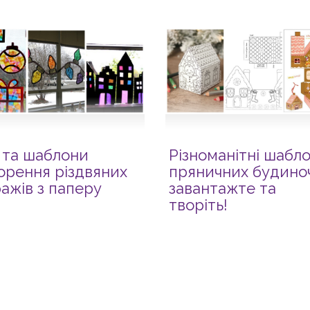
ї та шаблони
Різноманітні шабл
орення різдвяних
пряничних будиноч
ражів з паперу
завантажте та
творіть!