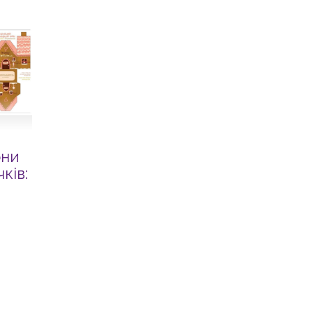
они
ків: