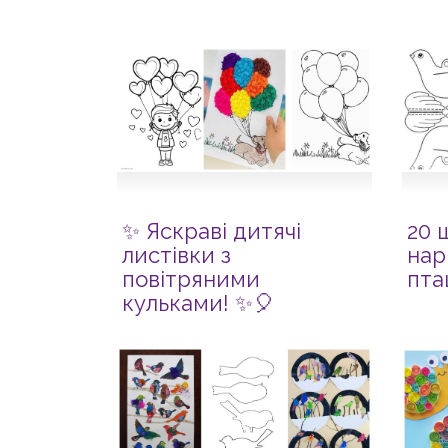
✨ Яскраві дитячі
20 
листівки з
нар
повітряними
пта
кульками! ✨🎈