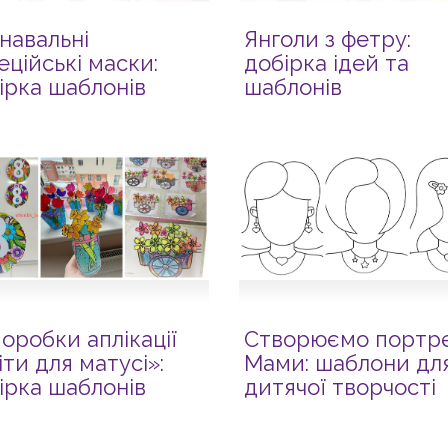
навальні
Янголи з фетру:
еційські маски:
добірка ідей та
ірка шаблонів
шаблонів
оробки аплікації
Створюємо портр
іти для матусі»:
Мами: шаблони дл
ірка шаблонів
дитячої творчості