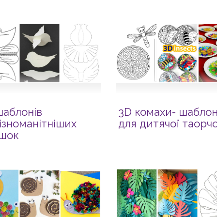
шаблонів
3D комахи- шабло
ізноманітніших
для дитячої таорчо
шок