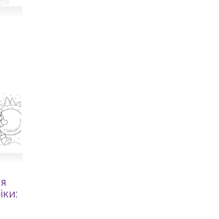
ля
іки: