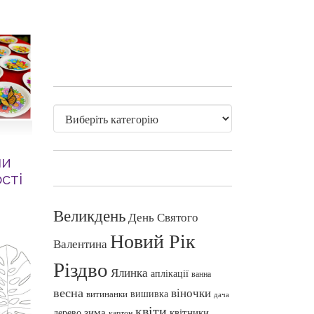
ни
сті
Великдень
День Святого
Новий Рік
Валентина
Різдво
Ялинка
аплікації
ванна
весна
віночки
вишивка
витинанки
дача
квіти
зима
квітники
дерево
картон