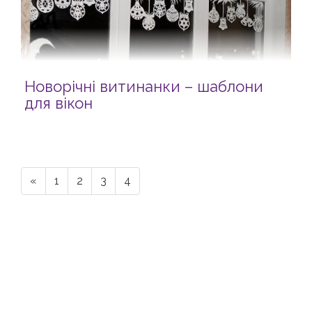
Новорічні витинанки – шаблони
для вікон
«
1
2
3
4