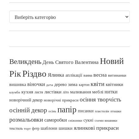
Новий
Великдень
День Святого Валентина
Різдво
Рік
весна
Ялинка
аплікації
витинанки
ванна
квіти
віночки
вишивка
зима
квітники
дерево
картон
дача
нитки
меблі
кухня
листівки
малювання
листя
літо
клумби
осіння творчість
новорічний декор
новорічні прикраси
папір
осінній декор
писанки
осінь
пташки
пластилін
розмальовки
саморобки
сукні
сніжинки
схеми вишивки
ялинкові прикраси
шаблони
шишки
текстиль
фетр
торт