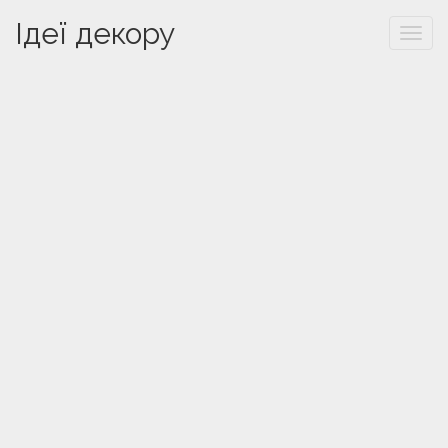
Ідеї декору
Togg
navi