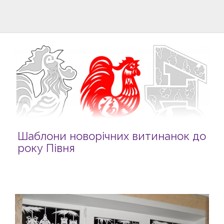
Шаблони новорічних витинанок до
року Півня