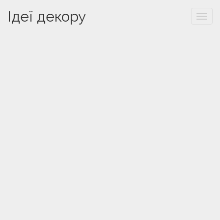
Ідеї декору
Togg
navi