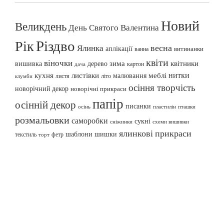
Новий
Великдень
День Святого Валентина
Різдво
Рік
весна
Ялинка
аплікації
витинанки
ванна
квіти
віночки
вишивка
зима
квітники
дерево
картон
дача
нитки
меблі
кухня
листівки
малювання
листя
літо
клумби
осіння творчість
новорічний декор
новорічні прикраси
папір
осінній декор
писанки
осінь
пташки
пластилін
розмальовки
саморобки
сукні
сніжинки
схеми вишивки
ялинкові прикраси
шаблони
шишки
текстиль
фетр
торт