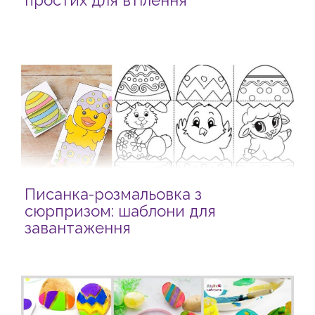
простих для втілення
Писанка-розмальовка з
сюрпризом: шаблони для
завантаження