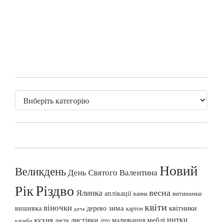
Новий
Великдень
День Святого Валентина
Різдво
Рік
весна
Ялинка
аплікації
витинанки
ванна
квіти
віночки
вишивка
зима
квітники
дерево
картон
дача
нитки
меблі
кухня
листівки
малювання
листя
літо
клумби