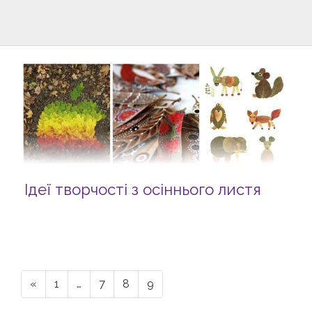
Ідеї творчості з осіннього листя
«
1
…
7
8
9