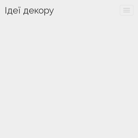
Ідеї декору
Togg
navi