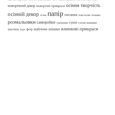
осіння творчість
новорічний декор
новорічні прикраси
папір
осінній декор
писанки
осінь
пташки
пластилін
розмальовки
саморобки
сукні
сніжинки
схеми вишивки
ялинкові прикраси
шаблони
шишки
текстиль
фетр
торт