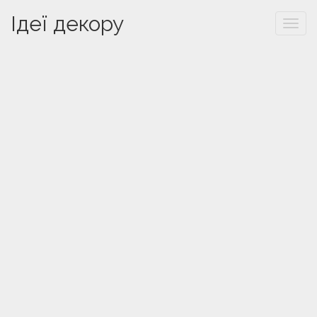
Ідеї декору
Togg
navi