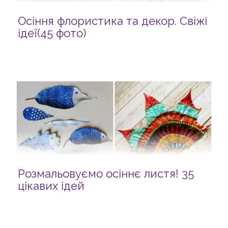
Осіння флористика та декор. Свіжі
ідеї(45 фото)
Розмальовуємо осіннє листя! 35
цікавих ідей