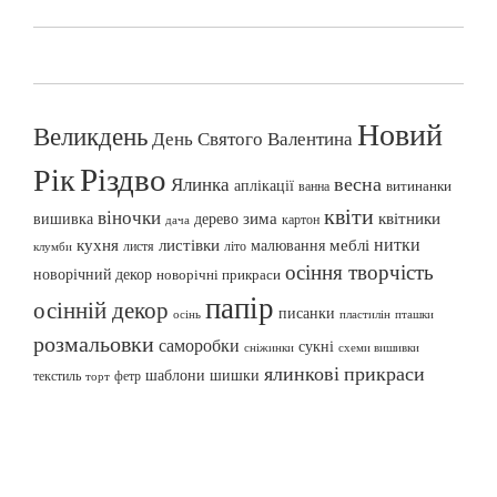
Новий
Великдень
День Святого Валентина
Різдво
Рік
весна
Ялинка
аплікації
витинанки
ванна
квіти
віночки
вишивка
зима
квітники
дерево
картон
дача
нитки
меблі
кухня
листівки
малювання
листя
літо
клумби
осіння творчість
новорічний декор
новорічні прикраси
папір
осінній декор
писанки
осінь
пташки
пластилін
розмальовки
саморобки
сукні
сніжинки
схеми вишивки
ялинкові прикраси
шаблони
шишки
текстиль
фетр
торт