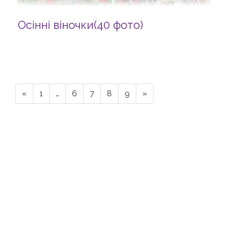
Осінні віночки(40 фото)
«
1
…
6
7
8
9
»