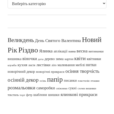
Новий
Великдень
День Святого Валентина
Різдво
Рік
весна
Ялинка
аплікації
витинанки
ванна
квіти
віночки
вишивка
зима
квітники
дерево
картон
дача
нитки
меблі
кухня
листівки
малювання
листя
літо
клумби
осіння творчість
новорічний декор
новорічні прикраси
папір
осінній декор
писанки
осінь
пташки
пластилін
розмальовки
саморобки
сукні
сніжинки
схеми вишивки
ялинкові прикраси
шаблони
шишки
текстиль
фетр
торт