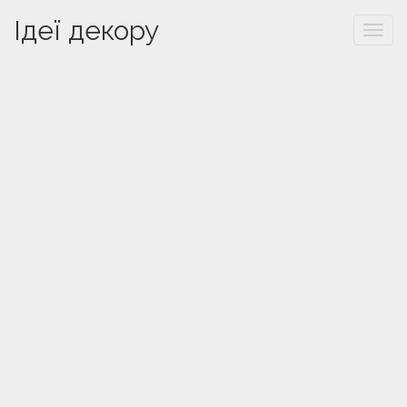
Ідеї декору
Togg
navi