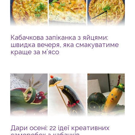
Кабачкова запіканка з яйцями:
швидка вечеря, яка смакуватиме
краще за м’ясо
Дари осені: 22 ідеї креативних