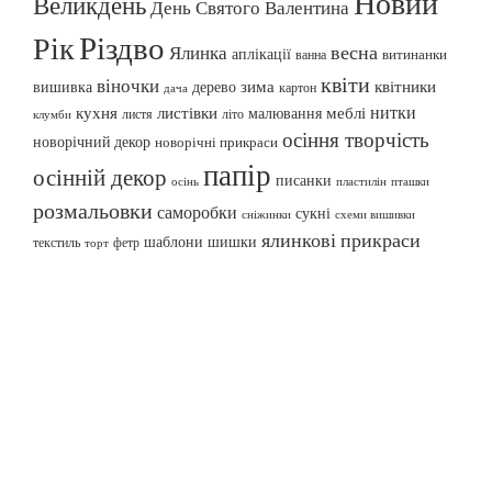
Новий
Великдень
День Святого Валентина
Різдво
Рік
весна
Ялинка
аплікації
витинанки
ванна
квіти
віночки
вишивка
зима
квітники
дерево
картон
дача
нитки
меблі
кухня
листівки
малювання
листя
літо
клумби
осіння творчість
новорічний декор
новорічні прикраси
папір
осінній декор
писанки
осінь
пташки
пластилін
розмальовки
саморобки
сукні
сніжинки
схеми вишивки
ялинкові прикраси
шаблони
шишки
текстиль
фетр
торт