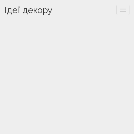
Ідеї декору
Togg
navi