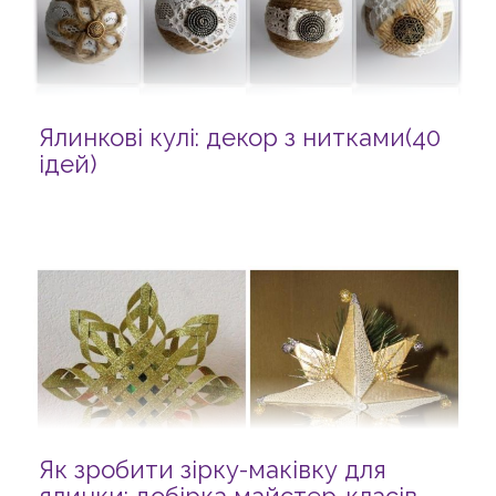
Ялинкові кулі: декор з нитками(40
ідей)
Як зробити зірку-маківку для