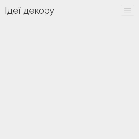
Ідеї декору
Togg
navi