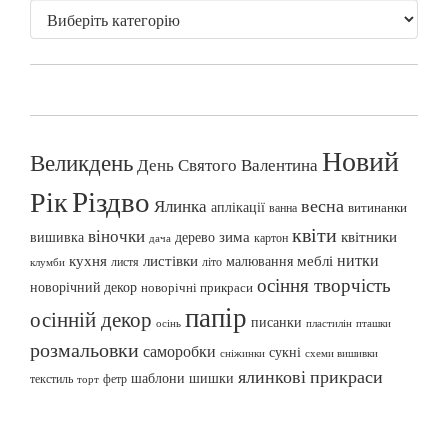
Новий
Великдень
День Святого Валентина
Різдво
Рік
весна
Ялинка
аплікації
витинанки
ванна
квіти
віночки
вишивка
зима
квітники
дерево
картон
дача
нитки
меблі
кухня
листівки
малювання
листя
літо
клумби
осіння творчість
новорічний декор
новорічні прикраси
папір
осінній декор
писанки
осінь
пташки
пластилін
розмальовки
саморобки
сукні
сніжинки
схеми вишивки
ялинкові прикраси
шаблони
шишки
текстиль
фетр
торт