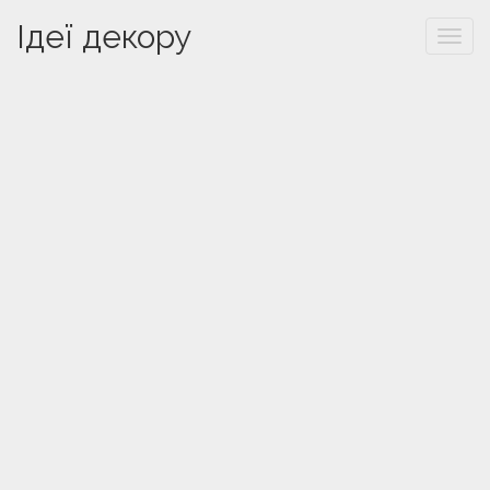
Ідеї декору
Togg
navi