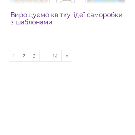
Вирощуємо квітку: ідеї саморобки
з шаблонами
1
2
3
…
14
»