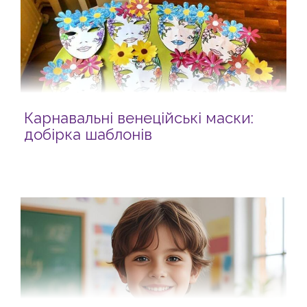
Карнавальні венеційські маски:
добірка шаблонів