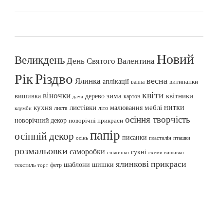
Новий
Великдень
День Святого Валентина
Різдво
Рік
весна
Ялинка
аплікації
витинанки
ванна
квіти
віночки
вишивка
зима
квітники
дерево
картон
дача
нитки
меблі
кухня
листівки
малювання
листя
літо
клумби
осіння творчість
новорічний декор
новорічні прикраси
папір
осінній декор
писанки
осінь
пташки
пластилін
розмальовки
саморобки
сукні
сніжинки
схеми вишивки
ялинкові прикраси
шаблони
шишки
текстиль
фетр
торт