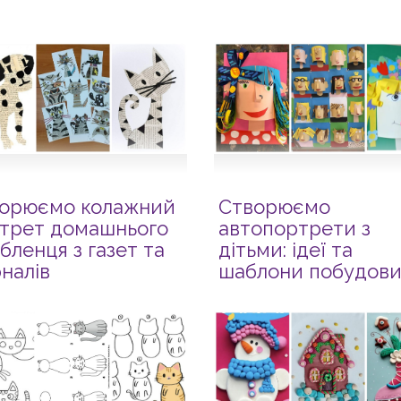
орюємо колажний
Створюємо
трет домашнього
автопортрети з
бленця з газет та
дітьми: ідеї та
налів
шаблони побудови
облич