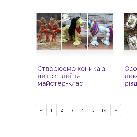
Створюємо коника з
Осо
ниток: ідеї та
дек
майстер-клас
різ
«
1
2
3
4
…
14
»