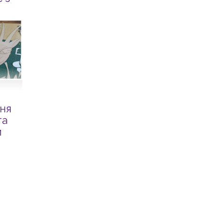
ня
та
и