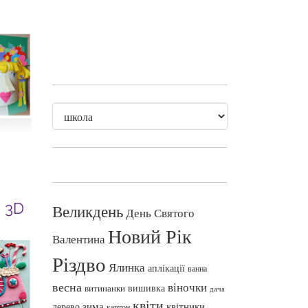
 3D
Великдень
День Святого
Новий Рік
Валентина
Різдво
Ялинка
аплікації
ванна
весна
віночки
вишивка
витинанки
дача
квіти
зима
квітники
дерево
картон