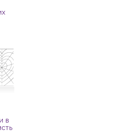
их
и в
исть