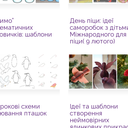
пимо”
День піци: ідеї
ематичних
саморобок з дітьм
говичків: шаблони
Міжнародного для
піци( 9 лютого)
рокові схеми
Ідеї та шаблони
ювання пташок
створення
неймовірних
ялинкових прикрас