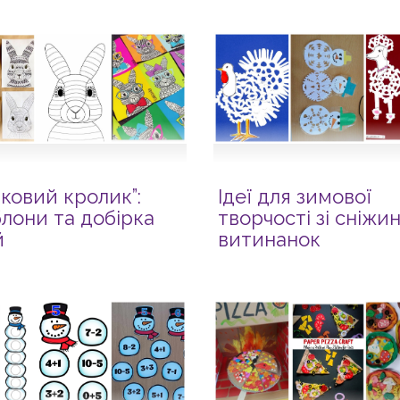
зковий кролик”:
Ідеї для зимової
лони та добірка
творчості зі сніжи
й
витинанок