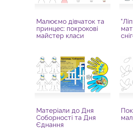
Малюємо дівчаток та
“Лі
принцес: покрокові
мат
майстер класи
сні
Матеріали до Дня
Пок
Соборності та Дня
мал
Єднання