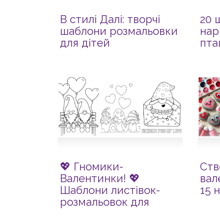
В стилі Далі: творчі
20 
шаблони розмальовки
нар
для дітей
пта
💖 Гномики-
Ст
Валентинки! 💖
вал
Шаблони листівок-
15 
розмальовок для
наймиліших зізнань!