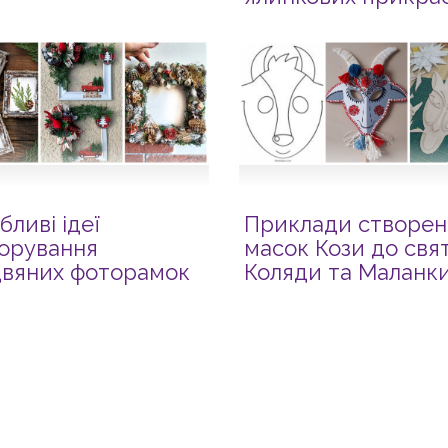
паперу
бливі ідеї
Приклади створен
орування
масок Кози до свя
двяних фоторамок
Коляди та Маланк