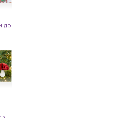
и до
 з