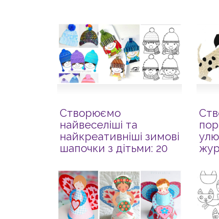
Створюємо
Ств
найвеселіші та
пор
найкреативніші зимові
улю
шапочки з дітьми: 20
жур
шаблонів