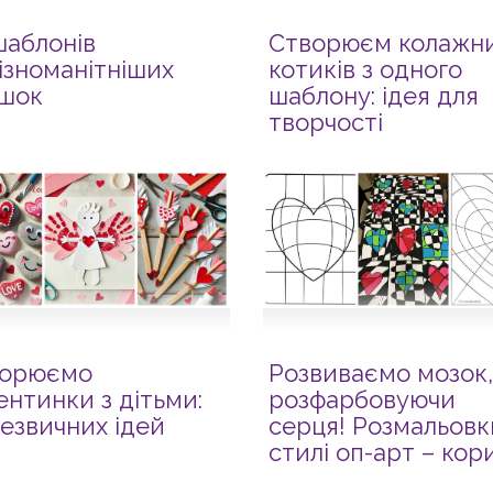
шаблонів
Створюєм колажн
ізноманітніших
котиків з одного
шок
шаблону: ідея для
творчості
ворюємо
Розвиваємо мозок,
ентинки з дітьми:
розфарбовуючи
незвичних ідей
серця! Розмальовк
стилі оп-арт – кор
та задоволення!