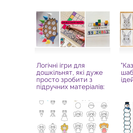
Логічні ігри для
“Ка
дошкільнят, які дуже
шаб
просто зробити з
іде
підручних матеріалів:
ідеї та шаблони