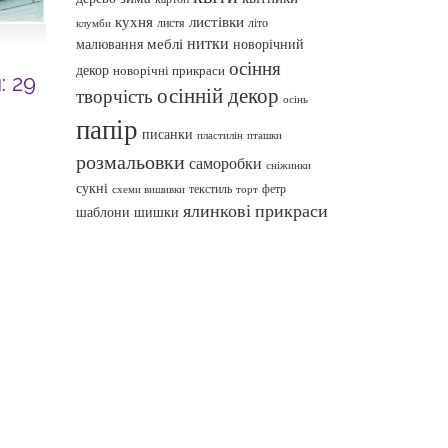
кухня
листівки
листя
літо
клумби
нитки
меблі
малювання
новорічний
осіння
декор
новорічні прикраси
: 29
осінній декор
творчість
осінь
папір
писанки
пташки
пластилін
розмальовки
саморобки
сніжинки
сукні
текстиль
фетр
схеми вишивки
торт
ялинкові прикраси
шаблони
шишки