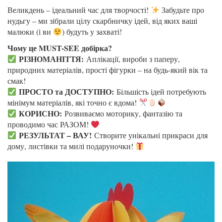
Великдень – ідеальний час для творчості!
Забудьте про
нудьгу – ми зібрали цілу скарбничку ідей, від яких ваші
малюки (і ви
) будуть у захваті!
Чому це MUST-SEE добірка?
РІЗНОМАНІТТЯ:
Аплікації, вироби з паперу,
природних матеріалів, прості фігурки – на будь-який вік та
смак!
ПРОСТО та ДОСТУПНО:
Більшість ідей потребують
мінімум матеріалів, які точно є вдома!
КОРИСНО:
Розвиваємо моторику, фантазію та
проводимо час РАЗОМ!
РЕЗУЛЬТАТ – ВАУ!
Створите унікальні прикраси для
дому, листівки та милі подаруночки!