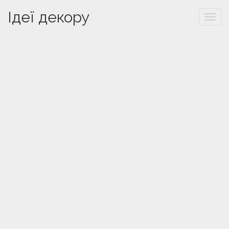
Ідеї декору
Togg
navi