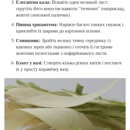
Елегантна кала:
Візьміть один великий лист,
скрутіть його конусом навколо “тичинки” (наприклад,
жовтої синельної палички).
Пишна хризантема:
Наріжте багато тонких смужок і
приклейте їх шарами до картонної основи.
Соняшник:
Зробіть велику темну серединку (з
кавових зерен або тканини) і оточіть її гострими
жовтими пелюстками з пофарбованого листя.
Букет у вазі:
Створіть кілька різних квітів і поставте
їх у просту керамічну вазу.