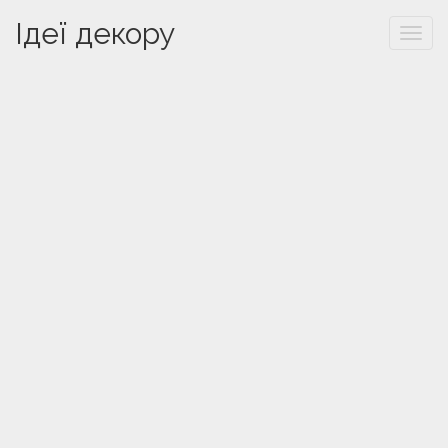
Ідеї декору
Togg
navi