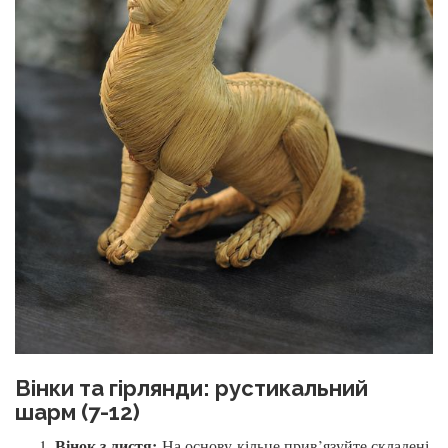
Вінки та гірлянди: рустикальний
шарм (7-12)
Вінок з листя:
На основу-кільце прив’язуйте складені