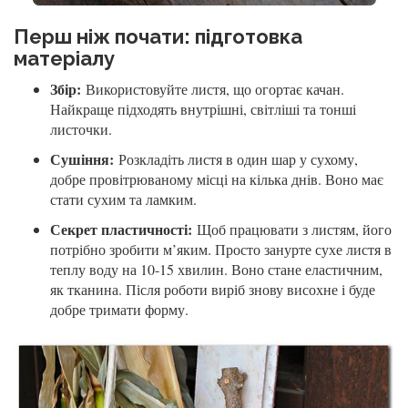
Перш ніж почати: підготовка
матеріалу
Збір:
Використовуйте листя, що огортає качан.
Найкраще підходять внутрішні, світліші та тонші
листочки.
Сушіння:
Розкладіть листя в один шар у сухому,
добре провітрюваному місці на кілька днів. Воно має
стати сухим та ламким.
Секрет пластичності:
Щоб працювати з листям, його
потрібно зробити м’яким. Просто занурте сухе листя в
теплу воду на 10-15 хвилин. Воно стане еластичним,
як тканина. Після роботи виріб знову висохне і буде
добре тримати форму.