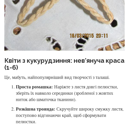
Квіти з кукурудзиння: нев’януча краса
(1-6)
Це, мабуть, найпопулярніший вид творчості з талаші.
Проста ромашка:
Наріжте з листя довгі пелюстки,
зберіть їх навколо серединки (зробленої з жовтих
ниток або шматочка тканини).
Розкішна троянда:
Скручуйте широку смужку листя,
поступово відгинаючи край, щоб сформувати
пелюстки.