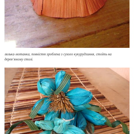
лялька-мотанка, повністю зроблена з сухого кукурудзиння, стоїть на
дерев’яному столі.