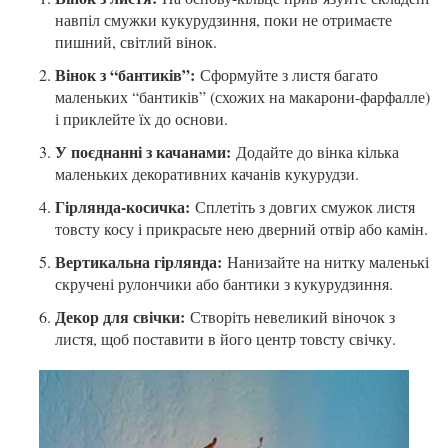
навпіл смужки кукурудзиння, поки не отримаєте
пишний, світлий вінок.
Вінок з “бантиків”:
Сформуйте з листя багато
маленьких “бантиків” (схожих на макарони-фарфалле)
і приклейте їх до основи.
У поєднанні з качанами:
Додайте до вінка кілька
маленьких декоративних качанів кукурудзи.
Гірлянда-косичка:
Сплетіть з довгих смужок листя
товсту косу і прикрасьте нею дверний отвір або камін.
Вертикальна гірлянда:
Нанизайте на нитку маленькі
скручені рулончики або бантики з кукурудзиння.
Декор для свічки:
Створіть невеликий віночок з
листя, щоб поставити в його центр товсту свічку.