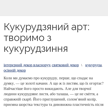
Кукурудзяний арт:
творимо з
кукурудзиння
інтерєрний декор власноруч
святковий декор
кукурудза
,
\
,
осінній декор
Коли ми думаємо про кукурудзу, перше, що спадає на
думку, — це золоті качани. А що ж із листям, що їх огортає?
Найчастіше його просто викидають. Але для творчої
людини кукурудзяне листя, або талаша, — це не сміття, а
справжній скарб. Його приглушений, солом’яний колір,
приємна шорстка текстура та дивовижна пластичність після