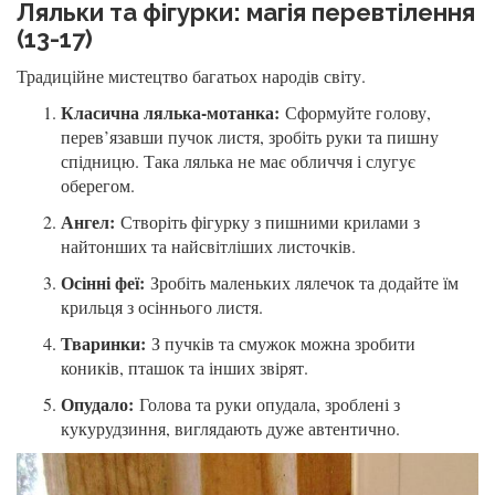
Ляльки та фігурки: магія перевтілення
(13-17)
Традиційне мистецтво багатьох народів світу.
Класична лялька-мотанка:
Сформуйте голову,
перев’язавши пучок листя, зробіть руки та пишну
спідницю. Така лялька не має обличчя і слугує
оберегом.
Ангел:
Створіть фігурку з пишними крилами з
найтонших та найсвітліших листочків.
Осінні феї:
Зробіть маленьких лялечок та додайте їм
крильця з осіннього листя.
Тваринки:
З пучків та смужок можна зробити
коників, пташок та інших звірят.
Опудало:
Голова та руки опудала, зроблені з
кукурудзиння, виглядають дуже автентично.