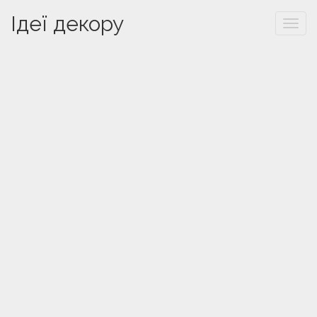
Ідеї декору
Togg
navi