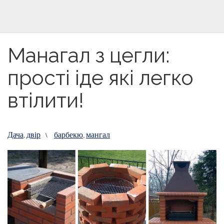
Манагал з цегли:
прості іде які легко
втілити!
Дача
двір
барбекю
мангал
,
\
,