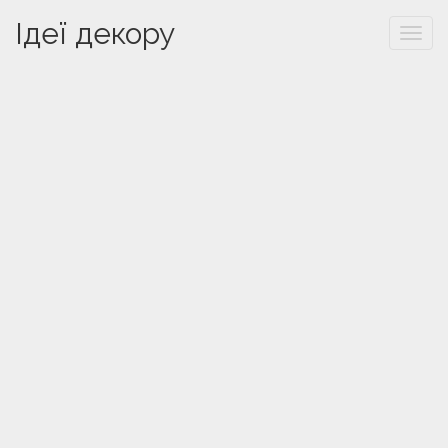
Ідеї декору
Togg
navi