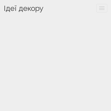
Ідеї декору
Togg
navi