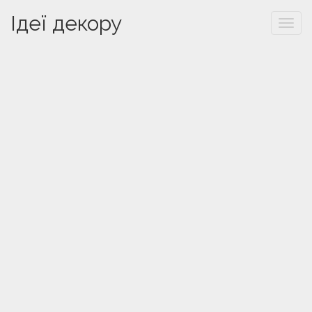
Ідеї декору
Togg
navi