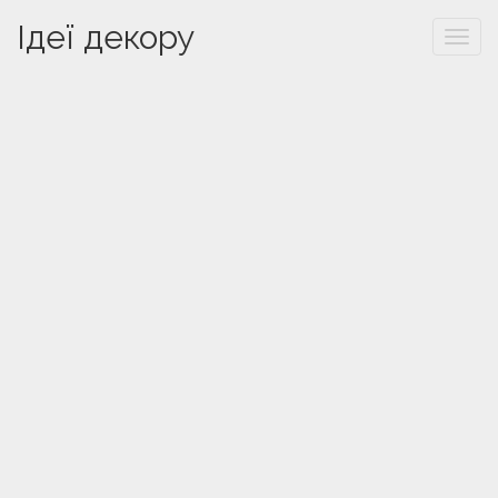
Ідеї декору
Togg
navi