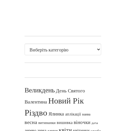
Великдень
День Святого
Новий Рік
Валентина
Різдво
Ялинка
аплікації
ванна
весна
віночки
вишивка
витинанки
дача
квіти
зима
квітники
дерево
картон
клумби