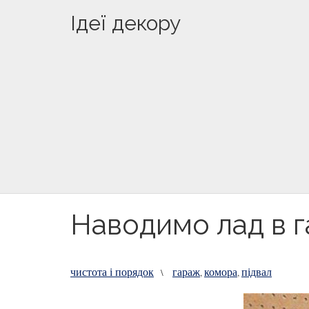
Ідеї декору
Наводимо лад в га
чистота і порядок
гараж
комора
підвал
\
,
,