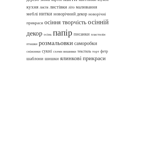
кухня
листівки
малювання
листя
літо
нитки
меблі
новорічний декор
новорічні
осінній
осіння творчість
прикраси
папір
декор
писанки
осінь
пластилін
розмальовки
саморобки
пташки
сукні
текстиль
фетр
сніжинки
схеми вишивки
торт
ялинкові прикраси
шаблони
шишки