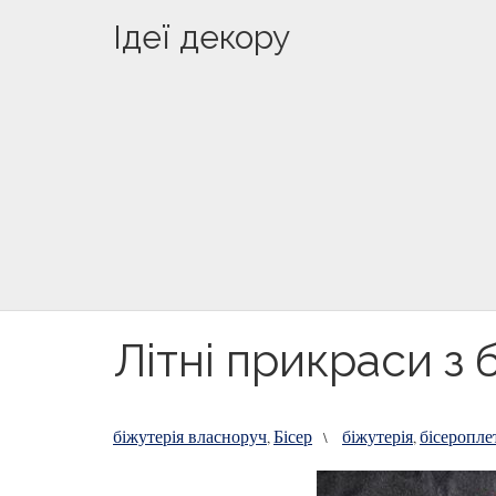
Ідеї декору
Літні прикраси з 
біжутерія власноруч
Бісер
біжутерія
бісеропле
,
\
,