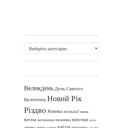
Великдень
День Святого
Новий Рік
Валентина
Різдво
Ялинка
аплікації
ванна
весна
віночки
вишивка
витинанки
дача
квіти
зима
квітники
дерево
картон
клумби