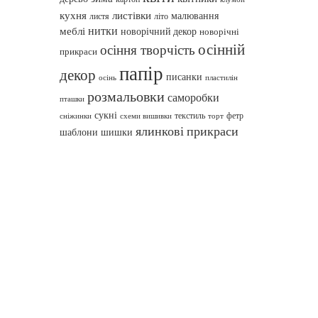
кухня
листівки
малювання
листя
літо
нитки
меблі
новорічний декор
новорічні
осінній
осіння творчість
прикраси
папір
декор
писанки
осінь
пластилін
розмальовки
саморобки
пташки
сукні
текстиль
фетр
сніжинки
схеми вишивки
торт
ялинкові прикраси
шаблони
шишки