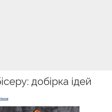
бісеру: добірка ідей
тіння